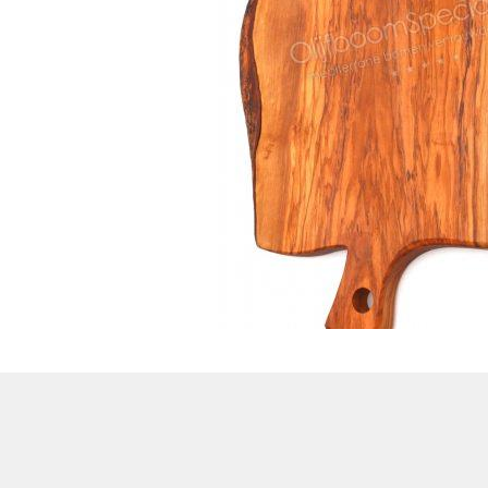
Treesafe
VORSTBESCHERMINGVOORBOMEN.NL
WINTERSCHUTZFUERBAEUME.DE
FROSTPROTECTIONFORTREES.CO.UK
Terracotta
TERRACOTTA.NL
TERRACOTTA.BE
TERRAKOTTA.DE