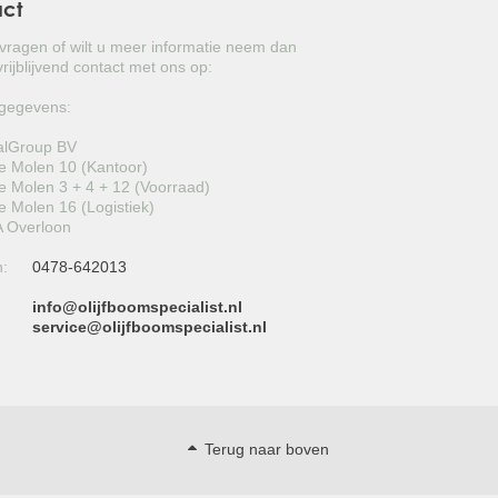
act
GROVE DEN
 vragen of wilt u meer informatie neem dan
JAPANSE WOLMISPEL
rijblijvend contact met ons op:
TOSCAANSE JASMIJN
gegevens:
alGroup BV
VORMSNOEI
 Molen 10 (Kantoor)
 Molen 3 + 4 + 12 (Voorraad)
BAMBOE
 Molen 16 (Logistiek)
 Overloon
JUDASBOOM
n:
0478-642013
HULST
info@olijfboomspecialist.nl
:
service@olijfboomspecialist.nl
SCHIJNHULST
PORTUGESE LAURIER
SNEEUWBAL
Terug naar boven
ECHTE LAURIER