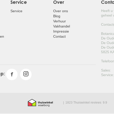
Service
Over
Cont
Heeft u
Service
Over ons
geheel v
Blog
Verhuur
Contact
Vakhandel
Impressie
Botanic
pen
Contact
De Oude
De Oude
De Oude
5825 KA
Telefoo
Sales:
op:
Service
|
1823 Thuiswinkel reviews
9.9