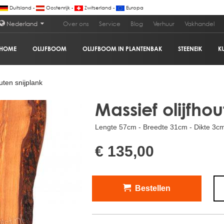
Duitsland -
Oostenrijk -
Zwitserland -
Europa
Nederland
Over ons
Service
Blog
Verhuur
Vakhandel
HOME
OLIJFBOOM
OLIJFBOOM IN PLANTENBAK
STEENEIK
K
€
uten snijplank
Massief olijfho
Lengte 57cm - Breedte 31cm - Dikte 3c
€ 135,00
Bestellen