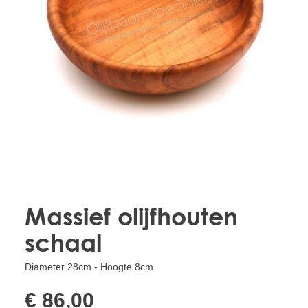
Treesafe
VORSTBESCHERMINGVOORBOMEN.NL
WINTERSCHUTZFUERBAEUME.DE
FROSTPROTECTIONFORTREES.CO.UK
Terracotta
TERRACOTTA.NL
TERRACOTTA.BE
TERRAKOTTA.DE
Massief olijfhouten
schaal
Diameter 28cm - Hoogte 8cm
€ 86,00