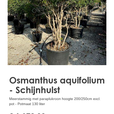
Treesafe
VORSTBESCHERMINGVOORBOMEN.NL
WINTERSCHUTZFUERBAEUME.DE
FROSTPROTECTIONFORTREES.CO.UK
Terracotta
TERRACOTTA.NL
TERRACOTTA.BE
TERRAKOTTA.DE
Osmanthus aquifolium
- Schijnhulst
Meerstammig met paraplukroon hoogte 200/250cm excl.
pot - Potmaat 130 liter