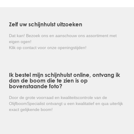
van september tot midden november met veel, kleine,
witte, zoet geurende bloemen.
Hij houdt van een standplaats in volle zon of
Zelf uw schijnhulst uitzoeken
halfschaduw, doet het goed in vrijwel iedere, maar niet
te natte, bodem. Hij vraagt weinig onderhoud, het is een
Dat kan! Bezoek ons en aanschouw ons assortiment met
gemiddelde groeier en goed winterhard.
eigen ogen!
Klik op contact voor onze openingstijden!
Kortom: een makkelijk te onderhouden,
groenblijvende heester met heerlijk geurende
bloemen!
Ik bestel mijn schijnhulst online, ontvang ik
dan de boom die te zien is op
bovenstaande foto?
Door de grote voorraad en kwaliteitscontrole van de
OlijfboomSpecialist ontvangt u een kwalitatief en qua uiterlijk
exact gelijkende boom!