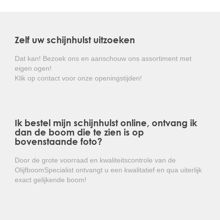
halfschaduw, doet het goed in vrijwel iedere, maar niet
te natte, bodem. Hij vraagt weinig onderhoud, het is een
gemiddelde groeier en goed winterhard.
Zelf uw schijnhulst uitzoeken
Kortom: een makkelijk te onderhouden,
groenblijvende heester met heerlijk geurende
Dat kan! Bezoek ons en aanschouw ons assortiment met
bloemen!
eigen ogen!
Klik op contact voor onze openingstijden!
Ik bestel mijn schijnhulst online, ontvang ik
dan de boom die te zien is op
bovenstaande foto?
Door de grote voorraad en kwaliteitscontrole van de
OlijfboomSpecialist ontvangt u een kwalitatief en qua uiterlijk
exact gelijkende boom!