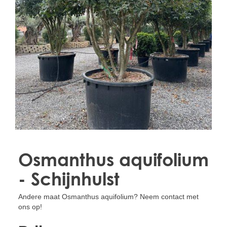
Treesafe
VORSTBESCHERMINGVOORBOMEN.NL
WINTERSCHUTZFUERBAEUME.DE
FROSTPROTECTIONFORTREES.CO.UK
Terracotta
TERRACOTTA.NL
TERRACOTTA.BE
TERRAKOTTA.DE
Osmanthus aquifolium
- Schijnhulst
Andere maat Osmanthus aquifolium? Neem contact met
ons op!