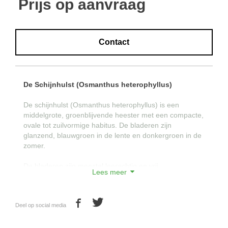
Prijs op aanvraag
Contact
De Schijnhulst (Osmanthus heterophyllus)
De schijnhulst (Osmanthus heterophyllus) is een
middelgrote, groenblijvende heester met een compacte,
ovale tot zuilvormige habitus. De bladeren zijn
glanzend, blauwgroen in de lente en donkergroen in de
zomer.
De bladeren zijn meestal leerachtig en vrij
Lees meer
scherpgetand, alhoewel oudere exemplaren vaak
gaafrandige bladeren hebben. Deze schijnhulst bloeit
van september tot midden november met veel, kleine,
Deel op social media
witte, zoet geurende bloemen.
Hij houdt van een standplaats in volle zon of