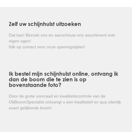
van september tot midden november met veel, kleine,
witte, zoet geurende bloemen.
Hij houdt van een standplaats in volle zon of
Zelf uw schijnhulst uitzoeken
halfschaduw, doet het goed in vrijwel iedere, maar niet
te natte, bodem. Hij vraagt weinig onderhoud, het is een
Dat kan! Bezoek ons en aanschouw ons assortiment met
gemiddelde groeier en goed winterhard.
eigen ogen!
Klik op contact voor onze openingstijden!
Kortom: een makkelijk te onderhouden,
groenblijvende heester met heerlijk geurende
bloemen!
Ik bestel mijn schijnhulst online, ontvang ik
dan de boom die te zien is op
bovenstaande foto?
Door de grote voorraad en kwaliteitscontrole van de
OlijfboomSpecialist ontvangt u een kwalitatief en qua uiterlijk
exact gelijkende boom!