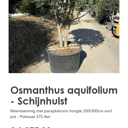
Treesafe
VORSTBESCHERMINGVOORBOMEN.NL
WINTERSCHUTZFUERBAEUME.DE
FROSTPROTECTIONFORTREES.CO.UK
Terracotta
TERRACOTTA.NL
TERRACOTTA.BE
TERRAKOTTA.DE
Osmanthus aquifolium
- Schijnhulst
Meerstammig met paraplukroon hoogte 250/300cm excl.
pot - Potmaat 375 liter