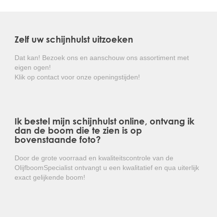
Hij houdt van een standplaats in volle zon of
halfschaduw, doet het goed in vrijwel iedere, maar niet
te natte, bodem. Hij vraagt weinig onderhoud, het is een
Zelf uw schijnhulst uitzoeken
gemiddelde groeier en goed winterhard.
Dat kan! Bezoek ons en aanschouw ons assortiment met
Kortom: een makkelijk te onderhouden,
eigen ogen!
groenblijvende heester met heerlijk geurende
Klik op contact voor onze openingstijden!
bloemen!
Ik bestel mijn schijnhulst online, ontvang ik
dan de boom die te zien is op
bovenstaande foto?
Door de grote voorraad en kwaliteitscontrole van de
OlijfboomSpecialist ontvangt u een kwalitatief en qua uiterlijk
exact gelijkende boom!