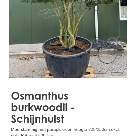
Treesafe
VORSTBESCHERMINGVOORBOMEN.NL
WINTERSCHUTZFUERBAEUME.DE
FROSTPROTECTIONFORTREES.CO.UK
Terracotta
TERRACOTTA.NL
TERRACOTTA.BE
TERRAKOTTA.DE
Osmanthus
burkwoodii -
Schijnhulst
Meerstammig met paraplukroon hoogte 225/250cm excl.
pot - Potmaat 500 liter