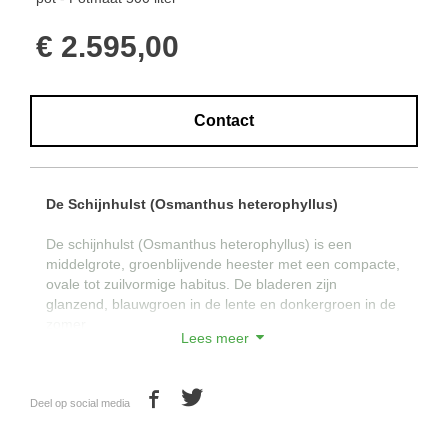
€ 2.595,00
Contact
De Schijnhulst (Osmanthus heterophyllus)
De schijnhulst (Osmanthus heterophyllus) is een
middelgrote, groenblijvende heester met een compacte,
ovale tot zuilvormige habitus. De bladeren zijn
glanzend, blauwgroen in de lente en donkergroen in de
zomer.
Lees meer
De bladeren zijn meestal leerachtig en vrij
scherpgetand, alhoewel oudere exemplaren vaak
gaafrandige bladeren hebben. Deze schijnhulst bloeit
Deel op social media
van september tot midden november met veel, kleine,
witte, zoet geurende bloemen.