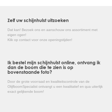
scherpgetand, alhoewel oudere exemplaren vaak
gaafrandige bladeren hebben. Deze schijnhulst bloeit
van september tot midden november met veel, kleine,
witte, zoet geurende bloemen.
Zelf uw schijnhulst uitzoeken
Hij houdt van een standplaats in volle zon of
Dat kan! Bezoek ons en aanschouw ons assortiment met
halfschaduw, doet het goed in vrijwel iedere, maar niet
eigen ogen!
te natte, bodem. Hij vraagt weinig onderhoud, het is een
Klik op contact voor onze openingstijden!
gemiddelde groeier en goed winterhard.
Kortom: een makkelijk te onderhouden,
groenblijvende heester met heerlijk geurende
Ik bestel mijn schijnhulst online, ontvang ik
bloemen!
dan de boom die te zien is op
bovenstaande foto?
Door de grote voorraad en kwaliteitscontrole van de
OlijfboomSpecialist ontvangt u een kwalitatief en qua uiterlijk
exact gelijkende boom!