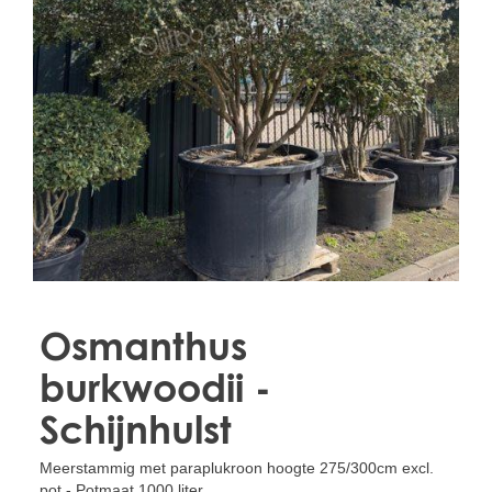
Treesafe
VORSTBESCHERMINGVOORBOMEN.NL
WINTERSCHUTZFUERBAEUME.DE
FROSTPROTECTIONFORTREES.CO.UK
Terracotta
TERRACOTTA.NL
TERRACOTTA.BE
TERRAKOTTA.DE
Osmanthus
burkwoodii -
Schijnhulst
Meerstammig met paraplukroon hoogte 275/300cm excl.
pot - Potmaat 1000 liter