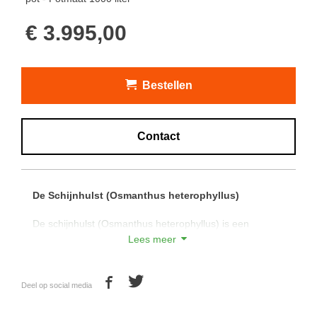
€ 3.995,00
Bestellen
Contact
De Schijnhulst (Osmanthus heterophyllus)
De schijnhulst (Osmanthus heterophyllus) is een
middelgrote, groenblijvende heester met een compacte,
Lees meer
ovale tot zuilvormige habitus. De bladeren zijn
glanzend, blauwgroen in de lente en donkergroen in de
zomer.
Deel op social media
De bladeren zijn meestal leerachtig en vrij