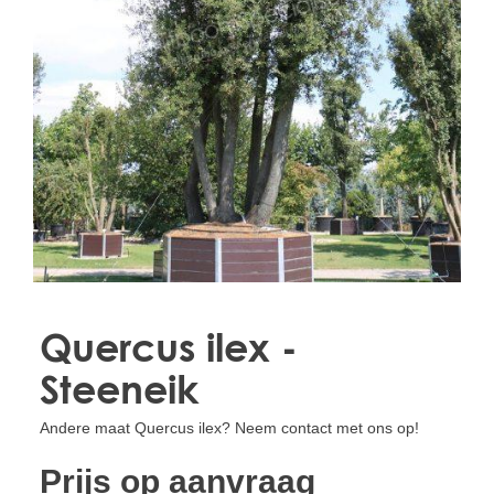
Treesafe
VORSTBESCHERMINGVOORBOMEN.NL
WINTERSCHUTZFUERBAEUME.DE
FROSTPROTECTIONFORTREES.CO.UK
Terracotta
TERRACOTTA.NL
TERRACOTTA.BE
TERRAKOTTA.DE
Quercus ilex -
Steeneik
Andere maat Quercus ilex? Neem contact met ons op!
Prijs op aanvraag