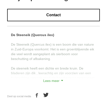
Contact
De Steeneik (Quercus ilex)
De Steeneik (Quercus ilex) is een boom die van nature
in Zuid-Europa voorkomt. Het is een groenblijvende eik
die veel wordt aangeplant als sierboom voor
beschutting of afbakening.
De steeneik heeft een dichte en brede kruin. De
bladeren zijn dik , leerachtig en zijn voorzien van een
hulstachtige getande rand als bescherming tegen vraat.
Lees meer
Door het dicht en groenblijvende bladerdek van de
steeneik is het een ideale boom voor duurzame groene
Deel op social media
en hoge afscheidingen.
De steeneik is goed winterhard en hoeft niet beschermd