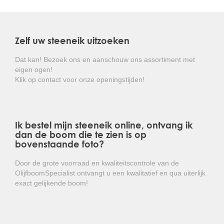
te worden tegen de weersinvloeden.
Kortom: een prachtige groenblijvende boom die de
Zelf uw steeneik uitzoeken
inkijk in de tuin op een elegante manier opheft!
Dat kan! Bezoek ons en aanschouw ons assortiment met
eigen ogen!
Klik op contact voor onze openingstijden!
Ik bestel mijn steeneik online, ontvang ik
dan de boom die te zien is op
bovenstaande foto?
Door de grote voorraad en kwaliteitscontrole van de
OlijfboomSpecialist ontvangt u een kwalitatief en qua uiterlijk
exact gelijkende boom!