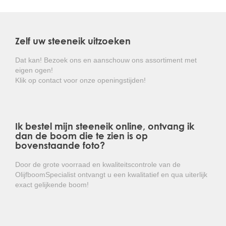
De steeneik is goed winterhard en hoeft niet beschermd
te worden tegen de weersinvloeden.
Zelf uw steeneik uitzoeken
Kortom: een prachtige groenblijvende boom die de
inkijk in de tuin op een elegante manier opheft!
Dat kan! Bezoek ons en aanschouw ons assortiment met
eigen ogen!
Klik op contact voor onze openingstijden!
Ik bestel mijn steeneik online, ontvang ik
dan de boom die te zien is op
bovenstaande foto?
Door de grote voorraad en kwaliteitscontrole van de
OlijfboomSpecialist ontvangt u een kwalitatief en qua uiterlijk
exact gelijkende boom!