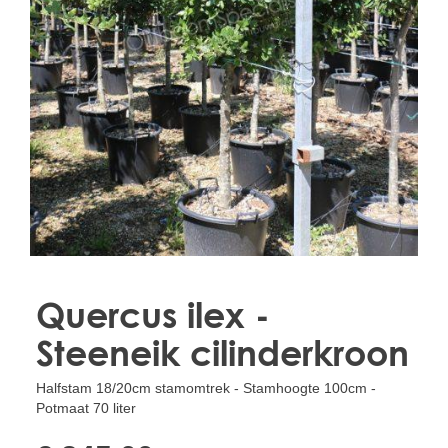
Treesafe
VORSTBESCHERMINGVOORBOMEN.NL
WINTERSCHUTZFUERBAEUME.DE
FROSTPROTECTIONFORTREES.CO.UK
Terracotta
TERRACOTTA.NL
TERRACOTTA.BE
TERRAKOTTA.DE
Quercus ilex -
Steeneik cilinderkroon
Halfstam 18/20cm stamomtrek - Stamhoogte 100cm -
Potmaat 70 liter