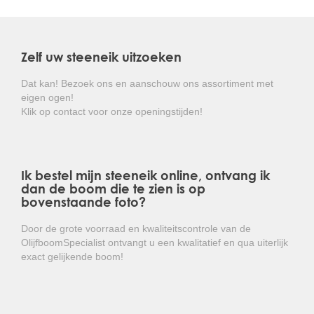
De steeneik is goed winterhard en hoeft niet beschermd
te worden tegen de weersinvloeden.
Zelf uw steeneik uitzoeken
Kortom: een prachtige groenblijvende boom die de
inkijk in de tuin op een elegante manier opheft!
Dat kan! Bezoek ons en aanschouw ons assortiment met
eigen ogen!
Klik op contact voor onze openingstijden!
Ik bestel mijn steeneik online, ontvang ik
dan de boom die te zien is op
bovenstaande foto?
Door de grote voorraad en kwaliteitscontrole van de
OlijfboomSpecialist ontvangt u een kwalitatief en qua uiterlijk
exact gelijkende boom!