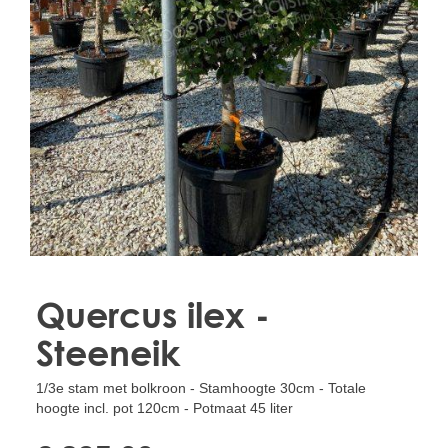
Treesafe
VORSTBESCHERMINGVOORBOMEN.NL
WINTERSCHUTZFUERBAEUME.DE
FROSTPROTECTIONFORTREES.CO.UK
Terracotta
TERRACOTTA.NL
TERRACOTTA.BE
TERRAKOTTA.DE
Quercus ilex -
Steeneik
1/3e stam met bolkroon - Stamhoogte 30cm - Totale
hoogte incl. pot 120cm - Potmaat 45 liter