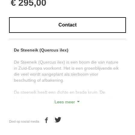
€ 295,00
Contact
De Steeneik (Quercus ilex)
De Steeneik (Quercus ilex) is een boom die van nature
in Zuid-Europa voorkomt. Het is een groenblijvende eik
die veel wordt aangeplant als sierboom voor
beschutting of afbakening.
De steeneik heeft een dichte en brede kruin. De
bladeren zijn dik , leerachtig en zijn voorzien van een
Lees meer
hulstachtige getande rand als bescherming tegen vraat.
Door het dicht en groenblijvende bladerdek van de
Deel op social media
steeneik is het een ideale boom voor duurzame groene
en hoge afscheidingen.