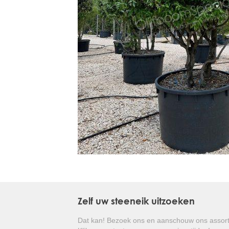
Treesafe
VORSTBESCHERMINGVOORBOMEN.NL
WINTERSCHUTZFUERBAEUME.DE
FROSTPROTECTIONFORTREES.CO.UK
Terracotta
TERRACOTTA.NL
TERRACOTTA.BE
TERRAKOTTA.DE
Zelf uw steeneik uitzoeken
Dat kan! Bezoek ons en aanschouw ons assort