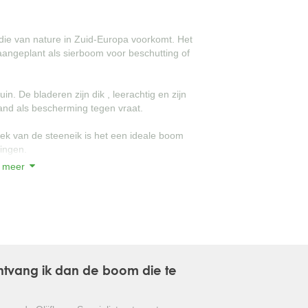
GLANSMISPEL
die van nature in Zuid-Europa voorkomt. Het
 aangeplant als sierboom voor beschutting of
GROENBLIJVENDE TULPENBOOM
OLIJFWILG
in. De bladeren zijn dik , leerachtig en zijn
and als bescherming tegen vraat.
CIPRES
dek van de steeneik is het een ideale boom
EUCALYPTUS
ingen.
 meer
OLEANDER
 niet beschermd te worden tegen de
PERZISCHE SLAAPBOOM
 boom die de inkijk in de tuin op een
JAPANSE ESDOORN
JAPANSE BONSAI
 ontvang ik dan de boom die te
BOLVORMIGE DEN