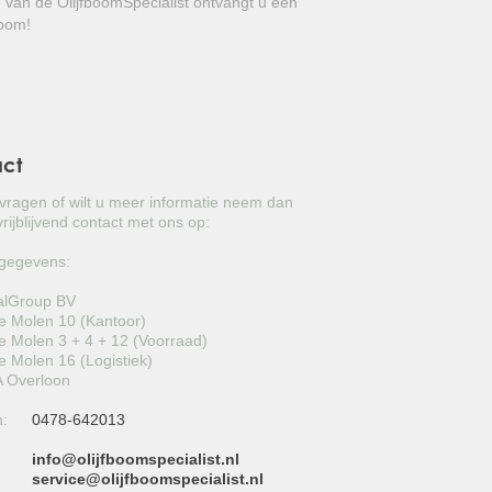
e van de OlijfboomSpecialist ontvangt u een
GROVE DEN
boom!
JAPANSE WOLMISPEL
TOSCAANSE JASMIJN
VORMSNOEI
act
BAMBOE
 vragen of wilt u meer informatie neem dan
rijblijvend contact met ons op:
JUDASBOOM
gegevens:
HULST
alGroup BV
 Molen 10 (Kantoor)
SCHIJNHULST
 Molen 3 + 4 + 12 (Voorraad)
 Molen 16 (Logistiek)
PORTUGESE LAURIER
 Overloon
n:
0478-642013
SNEEUWBAL
info@olijfboomspecialist.nl
ECHTE LAURIER
:
service@olijfboomspecialist.nl