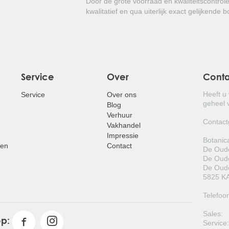
Door de grote voorraad en kwaliteitscontrol
kwalitatief en qua uiterlijk exact gelijkende 
Service
Over
Cont
Heeft u
Service
Over ons
geheel v
Blog
Verhuur
Contact
Vakhandel
Impressie
Botanic
pen
Contact
De Oude
De Oude
De Oude
5825 KA
Telefoo
Sales:
op:
Service