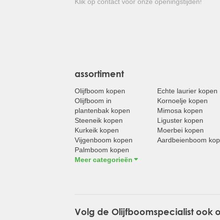
Klik op contact voor onze openingstijden!
assortiment
Olijfboom kopen
Echte laurier kopen
Olijfboom in
Kornoelje kopen
plantenbak kopen
Mimosa kopen
Steeneik kopen
Liguster kopen
Kurkeik kopen
Moerbei kopen
Vijgenboom kopen
Aardbeienboom ko
Palmboom kopen
Meer categorieën
Volg de Olijfboomspecialist ook 