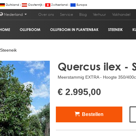
Duitsland -
Oostenrijk -
Zwitserland -
Europa
Nederland
Over ons
Service
Blog
Verhuur
Vakhandel
HOME
OLIJFBOOM
OLIJFBOOM IN PLANTENBAK
STEENEIK
K
€ 2
 Steeneik
Quercus ilex - 
Meerstammig EXTRA - Hoogte 350/400cm 
€ 2.995,00
Bestellen