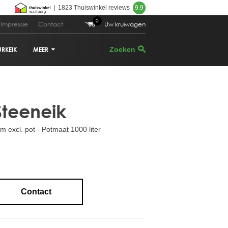
|
1823 Thuiswinkel reviews
9.9
0
Impressie
Contact
Uw kruiwagen
URKEIK
MEER
.995,00
Bestellen
VIJGENBOOM
Steeneik
PALMBOOM
excl. pot - Potmaat 1000 liter
DRUIVENRANK
GRANAATAPPELBOOM
CITRUSBOOM
Contact
PLANTENBAKKEN
PARASOLDEN