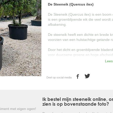
De Steeneik (Quercus ilex)
De Steeneik (Quercus ilex) is een boom 
is een groenblijvende eik die veel wordt
afbakening.
De steeneik heeft een dichte en brede kru
voorzien van een hulstachtige getande r
Door het dicht en groenblijvende blader
voor duurzame groene en hoge afscheid
Lees
De steeneik is goed winterhard en hoeft
weersinvloeden.
Deel op social media
Kortom: een prachtige groenblijvende
elegante manier opheft!
Ik bestel mijn steeneik online,
zien is op bovenstaande foto?
iment met eigen ogen!