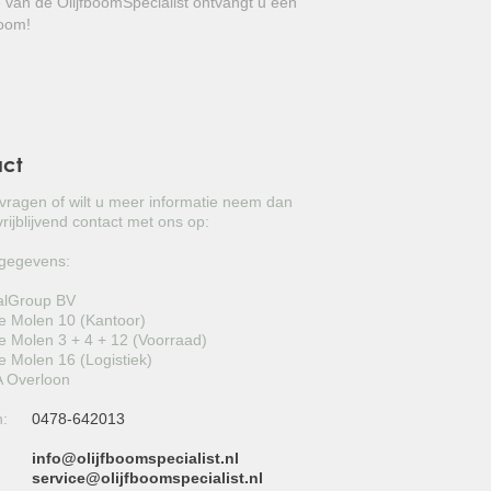
e van de OlijfboomSpecialist ontvangt u een
GROVE DEN
boom!
JAPANSE WOLMISPEL
TOSCAANSE JASMIJN
VORMSNOEI
act
BAMBOE
 vragen of wilt u meer informatie neem dan
rijblijvend contact met ons op:
JUDASBOOM
gegevens:
HULST
alGroup BV
 Molen 10 (Kantoor)
SCHIJNHULST
 Molen 3 + 4 + 12 (Voorraad)
 Molen 16 (Logistiek)
PORTUGESE LAURIER
 Overloon
n:
0478-642013
SNEEUWBAL
info@olijfboomspecialist.nl
ECHTE LAURIER
:
service@olijfboomspecialist.nl