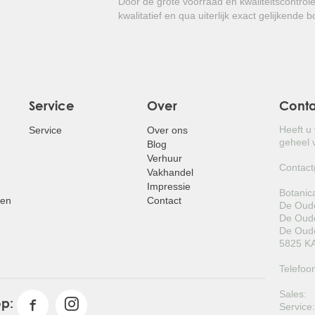
Door de grote voorraad en kwaliteitscontrol
kwalitatief en qua uiterlijk exact gelijkende 
Service
Over
Cont
Heeft u
Service
Over ons
geheel v
Blog
Verhuur
Contact
Vakhandel
Impressie
Botanic
pen
Contact
De Oude
De Oude
De Oude
5825 KA
Telefoo
Sales:
op:
Service