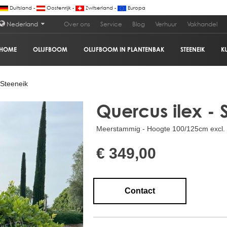
Duitsland -
Oostenrijk -
Zwitserland -
Europa
Nederland
Over ons
Service
Blog
Verhuur
Vakhandel
HOME
OLIJFBOOM
OLIJFBOOM IN PLANTENBAK
STEENEIK
K
 Steeneik
Quercus ilex - 
Meerstammig - Hoogte 100/125cm excl. p
€ 349,00
Contact