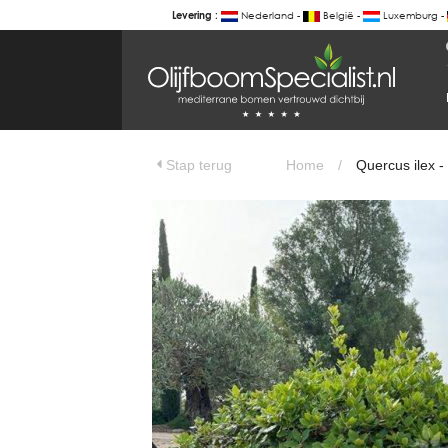
Nederland -
België -
Luxemburg -
Levering :
BOTANICALGROUP
WERKGEBIEDEN & WEBSITES
Olijfboomspecialist
OLIJFBOOMSPECIALIST.NL
Stap terug
Home
/
Quercus ilex -
OLIJFBOOMSPECIALIST.BE
LESPECIALISTEDESOLIVIERS.FR
OLIVENBAUM.DE
DRZEWAOLIWNE.PL
OLIVETREESPECIALIST.COM
Bomen
BOMEN.NL
GROENBLIJVENDEBOMEN.NL
GROENBLIJVENDEBOMEN.BE
PALMBOMENSPECIALIST.NL
IMMERGRUENEBAEUME.DE
Botanicalgroup
BOTANICALGROUP.EU
BOTANICALGROUP.DE
BOTANICALGROUP.BE