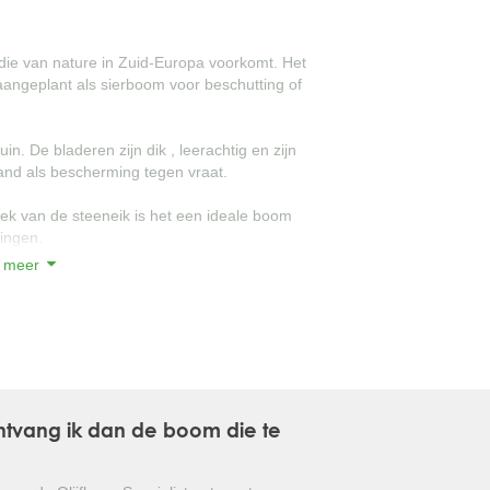
GLANSMISPEL
die van nature in Zuid-Europa voorkomt. Het
 aangeplant als sierboom voor beschutting of
GROENBLIJVENDE TULPENBOOM
OLIJFWILG
in. De bladeren zijn dik , leerachtig en zijn
and als bescherming tegen vraat.
CIPRES
dek van de steeneik is het een ideale boom
EUCALYPTUS
ingen.
 meer
OLEANDER
 niet beschermd te worden tegen de
PERZISCHE SLAAPBOOM
 boom die de inkijk in de tuin op een
JAPANSE ESDOORN
JAPANSE BONSAI
 ontvang ik dan de boom die te
BOLVORMIGE DEN