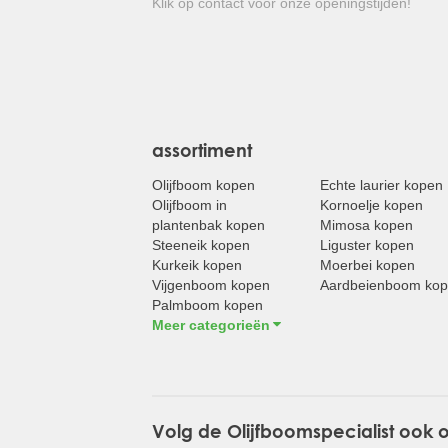
Klik op contact voor onze openingstijden!
assortiment
Olijfboom kopen
Echte laurier kopen
Olijfboom in
Kornoelje kopen
plantenbak kopen
Mimosa kopen
Steeneik kopen
Liguster kopen
Kurkeik kopen
Moerbei kopen
Vijgenboom kopen
Aardbeienboom ko
Palmboom kopen
Meer categorieën
Volg de Olijfboomspecialist ook 