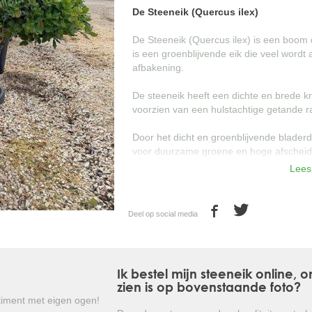
De Steeneik (Quercus ilex)
De Steeneik (Quercus ilex) is een boom 
is een groenblijvende eik die veel wordt
afbakening.
De steeneik heeft een dichte en brede kru
voorzien van een hulstachtige getande r
Door het dicht en groenblijvende blader
voor duurzame groene en hoge afscheid
Lees
De steeneik is goed winterhard en hoeft
weersinvloeden.
Deel op social media
Kortom: een prachtige groenblijvende
elegante manier opheft!
Ik bestel mijn steeneik online,
zien is op bovenstaande foto?
iment met eigen ogen!