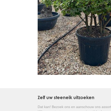
Treesafe
VORSTBESCHERMINGVOORBOMEN.NL
WINTERSCHUTZFUERBAEUME.DE
FROSTPROTECTIONFORTREES.CO.UK
Terracotta
TERRACOTTA.NL
TERRACOTTA.BE
TERRAKOTTA.DE
Zelf uw steeneik uitzoeken
Dat kan! Bezoek ons en aanschouw ons assort