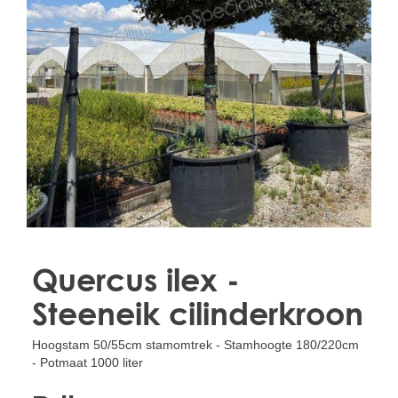
Treesafe
VORSTBESCHERMINGVOORBOMEN.NL
WINTERSCHUTZFUERBAEUME.DE
FROSTPROTECTIONFORTREES.CO.UK
Terracotta
TERRACOTTA.NL
TERRACOTTA.BE
TERRAKOTTA.DE
Quercus ilex -
Steeneik cilinderkroon
Hoogstam 50/55cm stamomtrek - Stamhoogte 180/220cm
- Potmaat 1000 liter