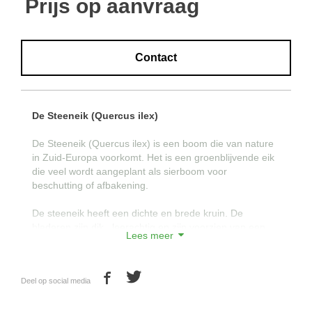
Prijs op aanvraag
Contact
De Steeneik (Quercus ilex)
De Steeneik (Quercus ilex) is een boom die van nature
in Zuid-Europa voorkomt. Het is een groenblijvende eik
die veel wordt aangeplant als sierboom voor
beschutting of afbakening.
De steeneik heeft een dichte en brede kruin. De
bladeren zijn dik , leerachtig en zijn voorzien van een
Lees meer
hulstachtige getande rand als bescherming tegen vraat.
Door het dicht en groenblijvende bladerdek van de
Deel op social media
steeneik is het een ideale boom voor duurzame groene
en hoge afscheidingen.