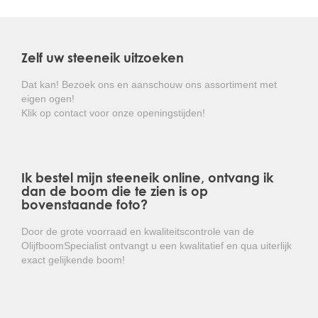
De steeneik is goed winterhard en hoeft niet beschermd
te worden tegen de weersinvloeden.
Zelf uw steeneik uitzoeken
Kortom: een prachtige groenblijvende boom die de
inkijk in de tuin op een elegante manier opheft!
Dat kan! Bezoek ons en aanschouw ons assortiment met
eigen ogen!
Klik op contact voor onze openingstijden!
Ik bestel mijn steeneik online, ontvang ik
dan de boom die te zien is op
bovenstaande foto?
Door de grote voorraad en kwaliteitscontrole van de
OlijfboomSpecialist ontvangt u een kwalitatief en qua uiterlijk
exact gelijkende boom!