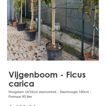
Treesafe
VORSTBESCHERMINGVOORBOMEN.NL
WINTERSCHUTZFUERBAEUME.DE
FROSTPROTECTIONFORTREES.CO.UK
Terracotta
TERRACOTTA.NL
TERRACOTTA.BE
TERRAKOTTA.DE
Vijgenboom - Ficus
carica
Hoogstam 14/16cm stamomtrek - Stamhoogte 180cm -
Potmaat 90 liter