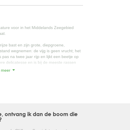
GLANSMISPEL
GROENBLIJVENDE TULPENBOOM
nature voor in het Middelands Zeegebied
aat.
OLIJFWILG
grijze bast en zijn grote, diepgroene,
CIPRES
tand wegnemen: de vijg is geen vrucht; het
is pas na twee jaar rijp en lijkt een beetje op
EUCALYPTUS
ere delicatesse en is bij de meeste rassen
 meer
OLEANDER
 kan dit het beste gebeuren in de volle zon
PERZISCHE SLAAPBOOM
enboom kan in twee stadia's gebeuren, in de
leren en in de lente vooral voor de
JAPANSE ESDOORN
t word gesnoeid kan de boom tot wel 4
vens is een vijgenboom heel goed te leiden
JAPANSE BONSAI
ne, ontvang ik dan de boom die
?
BOLVORMIGE DEN
e overal toepasbaar is.