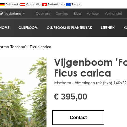
Duitsland -
Oostenrijk -
Zwitserland -
Europa
Nederland
Over ons
Service
Blog
Verhuur
Vakhandel
HOME
OLIJFBOOM
OLIJFBOOM IN PLANTENBAK
STEENEIK
K
rma Toscana' - Ficus carica
Vijgenboom 'Fo
Ficus carica
leischerm - Afmetingen rek (bxh) 140x22
€ 395,00
Contact