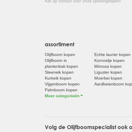
Klik op contact voor onze openingstijden!
assortiment
Olijfboom kopen
Echte laurier kopen
Olijfboom in
Kornoelje kopen
plantenbak kopen
Mimosa kopen
Steeneik kopen
Liguster kopen
Kurkeik kopen
Moerbei kopen
Vijgenboom kopen
Aardbeienboom ko
Palmboom kopen
Meer categorieën
Volg de Olijfboomspecialist ook 