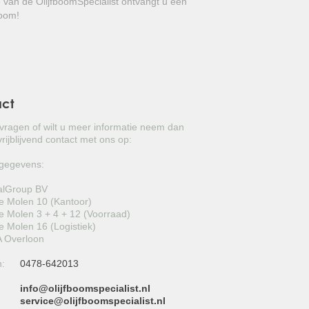
e van de OlijfboomSpecialist ontvangt u een
GROVE DEN
boom!
JAPANSE WOLMISPEL
TOSCAANSE JASMIJN
VORMSNOEI
act
BAMBOE
 vragen of wilt u meer informatie neem dan
rijblijvend contact met ons op:
JUDASBOOM
gegevens:
HULST
alGroup BV
 Molen 10 (Kantoor)
SCHIJNHULST
 Molen 3 + 4 + 12 (Voorraad)
 Molen 16 (Logistiek)
PORTUGESE LAURIER
 Overloon
n:
0478-642013
SNEEUWBAL
info@olijfboomspecialist.nl
ECHTE LAURIER
:
service@olijfboomspecialist.nl