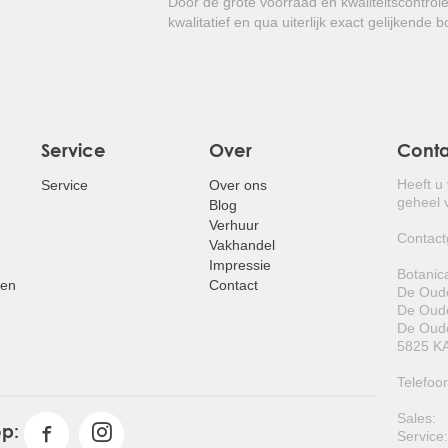
Door de grote voorraad en kwaliteitscontrol
kwalitatief en qua uiterlijk exact gelijkende 
Service
Over
Cont
Heeft u
Service
Over ons
geheel v
Blog
Verhuur
Contact
Vakhandel
Impressie
Botanic
pen
Contact
De Oude
De Oude
De Oude
5825 KA
Telefoo
Sales:
op:
Service