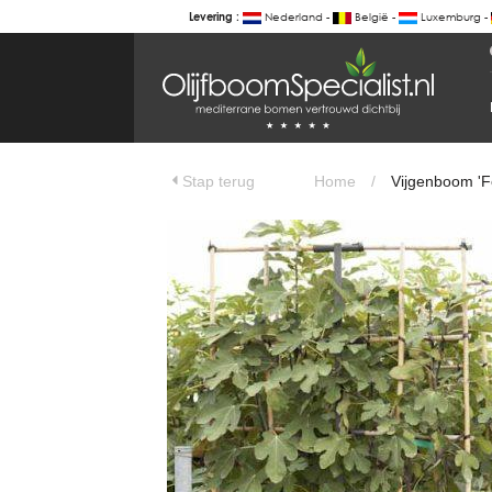
Nederland -
België -
Luxemburg -
Levering :
BOTANICALGROUP
WERKGEBIEDEN & WEBSITES
Olijfboomspecialist
OLIJFBOOMSPECIALIST.NL
Stap terug
Home
/
Vijgenboom 'Fo
OLIJFBOOMSPECIALIST.BE
LESPECIALISTEDESOLIVIERS.FR
OLIVENBAUM.DE
DRZEWAOLIWNE.PL
OLIVETREESPECIALIST.COM
Bomen
BOMEN.NL
GROENBLIJVENDEBOMEN.NL
GROENBLIJVENDEBOMEN.BE
PALMBOMENSPECIALIST.NL
IMMERGRUENEBAEUME.DE
Botanicalgroup
BOTANICALGROUP.EU
BOTANICALGROUP.DE
BOTANICALGROUP.BE