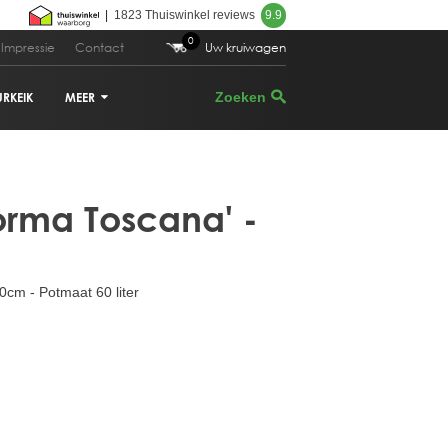
|
1823 Thuiswinkel reviews
9.9
0
Impressie
Contact
Uw kruiwagen
URKEIK
MEER
VIJGENBOOM
rma Toscana' -
PALMBOOM
DRUIVENRANK
0cm - Potmaat 60 liter
GRANAATAPPELBOOM
CITRUSBOOM
PLANTENBAKKEN
PARASOLDEN