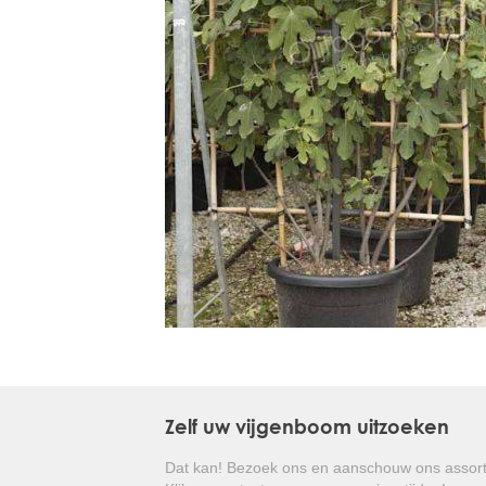
Treesafe
VORSTBESCHERMINGVOORBOMEN.NL
WINTERSCHUTZFUERBAEUME.DE
FROSTPROTECTIONFORTREES.CO.UK
Terracotta
TERRACOTTA.NL
TERRACOTTA.BE
TERRAKOTTA.DE
Zelf uw vijgenboom uitzoeken
Dat kan! Bezoek ons en aanschouw ons assort