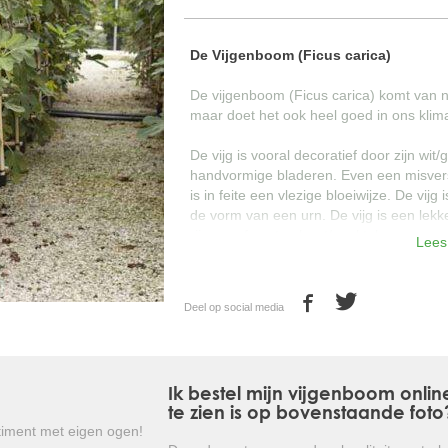
De Vijgenboom (Ficus carica)
De vijgenboom (Ficus carica) komt van 
maar doet het ook heel goed in ons klim
De vijg is vooral decoratief door zijn wit/
handvormige bladeren. Even een misvers
is in feite een vlezige bloeiwijze. De vijg 
de vorm van een urn. De vijg is een lekk
rijp vanaf september t/m oktober.
Lees
Wanneer de Ficus carica word aangeplant
of halfschaduw. Het snoeien van de vijg
Deel op social media
zomer om de (schijn)vruchtgroei te stimu
vormsnoei. Wanneer de Ficus carica nie
meter hoog worden en 6 meter breed. Te
net zoals appels en peren.
Ik bestel mijn vijgenboom onli
te zien is op bovenstaande foto
Kortom: een zeer decoratieve boom di
iment met eigen ogen!