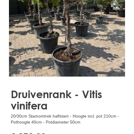
Treesafe
VORSTBESCHERMINGVOORBOMEN.NL
WINTERSCHUTZFUERBAEUME.DE
FROSTPROTECTIONFORTREES.CO.UK
Terracotta
TERRACOTTA.NL
TERRACOTTA.BE
TERRAKOTTA.DE
Druivenrank - Vitis
vinifera
20/30cm Stamomtrek halfstam - Hoogte incl. pot 210cm -
Pothoogte 40cm - Potdiameter 50cm