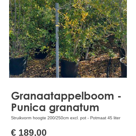
Treesafe
VORSTBESCHERMINGVOORBOMEN.NL
WINTERSCHUTZFUERBAEUME.DE
FROSTPROTECTIONFORTREES.CO.UK
Terracotta
TERRACOTTA.NL
TERRACOTTA.BE
TERRAKOTTA.DE
Granaatappelboom -
Punica granatum
Struikvorm hoogte 200/250cm excl. pot - Potmaat 45 liter
€ 189,00