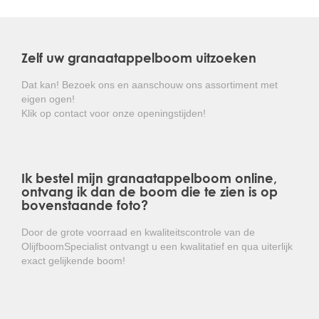
bloeit in de zomer met rode buisvormige bloemen. Kort
daarna, wanneer er genoeg licht en warmte bij komt, zal
er vruchtvorming plaatsvinden. De bladeren zijn groen
en ovaal van vorm en vallen in de herfst af.
Zelf uw granaatappelboom uitzoeken
De Punica granatum kan het best geplaatst worden in
Dat kan! Bezoek ons en aanschouw ons assortiment met
de volle zon of halfschaduw. Het snoeien kan het best in
eigen ogen!
het voorjaar gebeuren.
Klik op contact voor onze openingstijden!
Kortom: een symbolische boom met levendige rode
bloemen en heerlijke, voedzame vruchten, waardoor
het een perfecte aanvulling is voor elke tuin.
Ik bestel mijn granaatappelboom online,
ontvang ik dan de boom die te zien is op
bovenstaande foto?
Door de grote voorraad en kwaliteitscontrole van de
OlijfboomSpecialist ontvangt u een kwalitatief en qua uiterlijk
exact gelijkende boom!