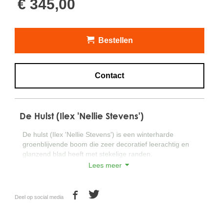
€ 345,00
Bestellen
Contact
De Hulst (Ilex 'Nellie Stevens')
De hulst (Ilex 'Nellie Stevens') is een winterharde
groenblijvende boom die zeer decoratief leerachtig en
glanzend blad heeft met stekelige randen.
Lees meer
In het voorjaar bloeit de hulst met kleine witte bloemen
waarna gedurende het seizoen kleine bessen
ontwikkelen die in het najaar een mooie rode kleur
Deel op social media
krijgen en die lange tijd aan de hulst blijven hangen.