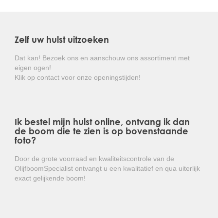
De hulst is een langzame groeier en heeft dan ook niet
veel onderhoud nodig. Ook is de hulst nauwelijks
vatbaar voor ziekten en aantastingen.
Zelf uw hulst uitzoeken
Kortom: een zeer onderhoudsvriendelijke
bladhoudende boom!
Dat kan! Bezoek ons en aanschouw ons assortiment met
eigen ogen!
Klik op contact voor onze openingstijden!
Ik bestel mijn hulst online, ontvang ik dan
de boom die te zien is op bovenstaande
foto?
Door de grote voorraad en kwaliteitscontrole van de
OlijfboomSpecialist ontvangt u een kwalitatief en qua uiterlijk
exact gelijkende boom!