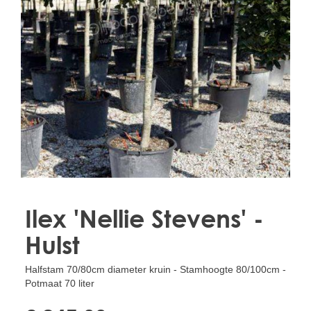
Treesafe
VORSTBESCHERMINGVOORBOMEN.NL
WINTERSCHUTZFUERBAEUME.DE
FROSTPROTECTIONFORTREES.CO.UK
Terracotta
TERRACOTTA.NL
TERRACOTTA.BE
TERRAKOTTA.DE
Ilex 'Nellie Stevens' -
Hulst
Halfstam 70/80cm diameter kruin - Stamhoogte 80/100cm -
Potmaat 70 liter