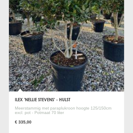
ILEX 'NELLIE STEVENS' - HULST
Meerstammig met paraplukroon hoogte 125/150cm
excl. pot - Potmaat 70 liter
€ 335,00