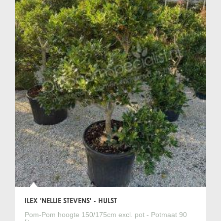
ILEX 'NELLIE STEVENS' - HULST
Pom-Pom hoogte 150/175cm excl. pot - Potmaat 90