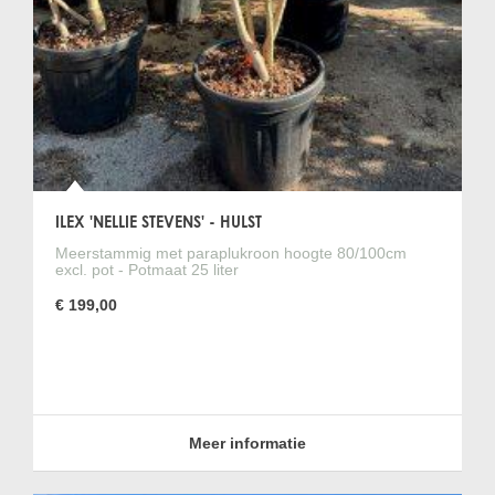
ILEX 'NELLIE STEVENS' - HULST
Meerstammig met paraplukroon hoogte 80/100cm
excl. pot - Potmaat 25 liter
€ 199,00
Meer informatie