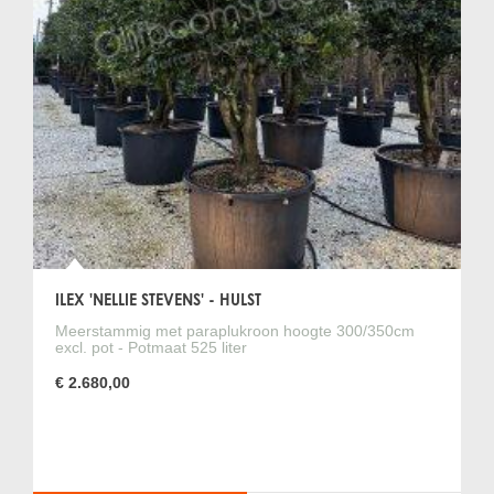
ILEX 'NELLIE STEVENS' - HULST
Meerstammig met paraplukroon hoogte 300/350cm
excl. pot - Potmaat 525 liter
€ 2.680,00