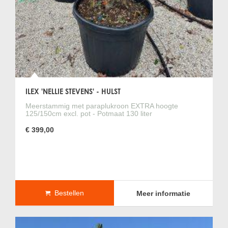
ILEX 'NELLIE STEVENS' - HULST
Meerstammig met paraplukroon EXTRA hoogte
125/150cm excl. pot - Potmaat 130 liter
€ 399,00
Bestellen
Meer informatie