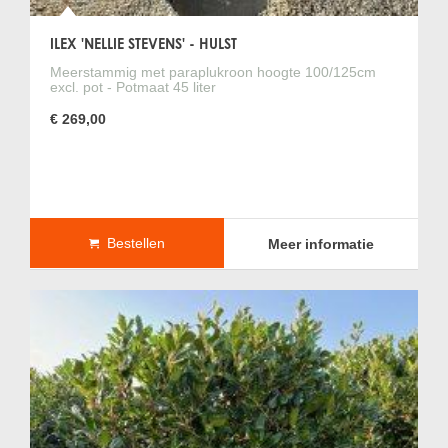
ILEX 'NELLIE STEVENS' - HULST
Meerstammig met paraplukroon hoogte 100/125cm
excl. pot - Potmaat 45 liter
€ 269,00
Bestellen
Meer informatie