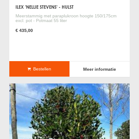
ILEX 'NELLIE STEVENS' - HULST
Meerstammig met paraplukroon hoogte 150/175cm
excl. pot - Potmaat 55 liter
€ 435,00
Bestellen
Meer informatie