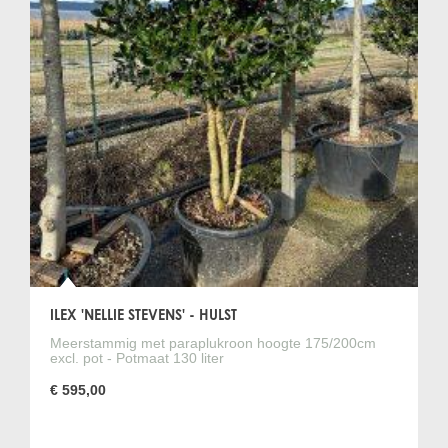
ILEX 'NELLIE STEVENS' - HULST
Meerstammig met paraplukroon hoogte 175/200cm
excl. pot - Potmaat 130 liter
€ 595,00