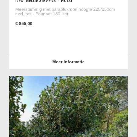
ILEX 'NELLIE STEVENS' - HULST
Meerstammig met paraplukroon hoogte 225/250cm
excl. pot - Potmaat 180 liter
€ 855,00
Meer informatie