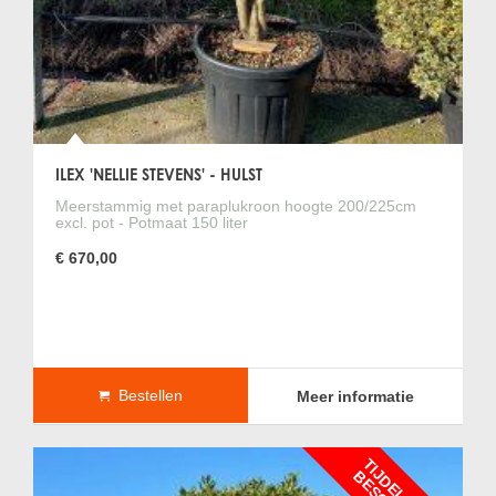
ILEX 'NELLIE STEVENS' - HULST
Meerstammig met paraplukroon hoogte 200/225cm
excl. pot - Potmaat 150 liter
€ 670,00
Bestellen
Meer informatie