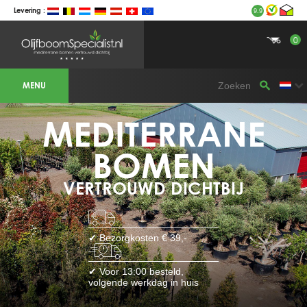
Levering :
9.9
0
BOTANICALGROUP WERKGEBIEDEN &
WEBSITES
MENU
Olijfboomspecialist
OLIJFBOOMSPECIALIST.NL
OLIJFBOOMSPECIALIST.BE
MEDITERRANE
LESPECIALISTEDESOLIVIERS.FR
OLIVENBAUM.DE
DRZEWAOLIWNE.PL
OLIVETREESPECIALIST.COM
BOMEN
Bomen
VERTROUWD DICHTBIJ
BOMEN.NL
GROENBLIJVENDEBOMEN.NL
GROENBLIJVENDEBOMEN.BE
PALMBOMENSPECIALIST.NL
IMMERGRUENEBAEUME.DE
✔ Bezorgkosten € 39,-
Botanicalgroup
BOTANICALGROUP.EU
✔ Voor 13:00 besteld,
BOTANICALGROUP.DE
volgende werkdag in huis
BOTANICALGROUP.BE