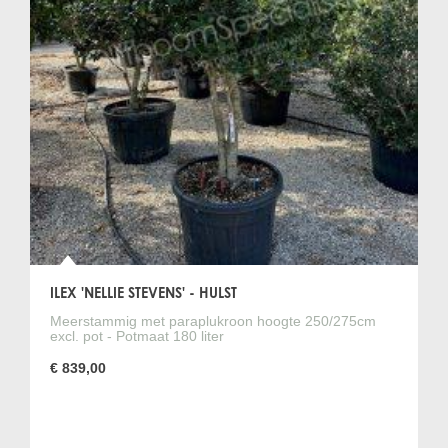
ILEX 'NELLIE STEVENS' - HULST
Meerstammig met paraplukroon hoogte 250/275cm
excl. pot - Potmaat 180 liter
€ 839,00