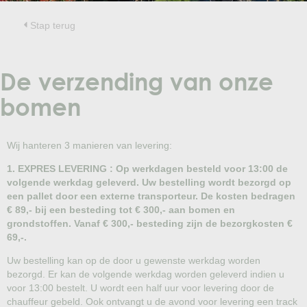
Treesafe
VORSTBESCHERMINGVOORBOMEN.NL
WINTERSCHUTZFUERBAEUME.DE
Stap terug
FROSTPROTECTIONFORTREES.CO.UK
Terracotta
De verzending van onze
TERRACOTTA.NL
TERRACOTTA.BE
TERRAKOTTA.DE
bomen
Wij hanteren 3 manieren van levering:
1. EXPRES LEVERING : Op werkdagen besteld voor 13:00 de
volgende werkdag geleverd. Uw bestelling wordt bezorgd op
een pallet door een externe transporteur. De kosten bedragen
€ 89,- bij een besteding tot € 300,- aan bomen en
grondstoffen. Vanaf € 300,- besteding zijn de bezorgkosten €
69,-.
Uw bestelling kan op de door u gewenste werkdag worden
bezorgd. Er kan de volgende werkdag worden geleverd indien u
voor 13:00 bestelt. U wordt een half uur voor levering door de
chauffeur gebeld. Ook ontvangt u de avond voor levering een track