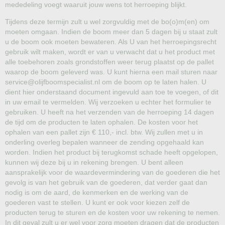
mededeling voegt waaruit jouw wens tot herroeping blijkt.
Tijdens deze termijn zult u wel zorgvuldig met de bo(o)m(en) om
moeten omgaan. Indien de boom meer dan 5 dagen bij u staat zult
u de boom ook moeten bewateren. Als U van het herroepingsrecht
gebruik wilt maken, wordt er van u verwacht dat u het product met
alle toebehoren zoals grondstoffen weer terug plaatst op de pallet
waarop de boom geleverd was. U kunt hierna een mail sturen naar
service@olijfboomspecialist.nl om de boom op te laten halen. U
dient hier onderstaand document ingevuld aan toe te voegen, of dit
in uw email te vermelden. Wij verzoeken u echter het formulier te
gebruiken. U heeft na het verzenden van de herroeping 14 dagen
de tijd om de producten te laten ophalen. De kosten voor het
ophalen van een pallet zijn € 110,- incl. btw. Wij zullen met u in
onderling overleg bepalen wanneer de zending opgehaald kan
worden. Indien het product bij terugkomst schade heeft opgelopen,
kunnen wij deze bij u in rekening brengen. U bent alleen
aansprakelijk voor de waardevermindering van de goederen die het
gevolg is van het gebruik van de goederen, dat verder gaat dan
nodig is om de aard, de kenmerken en de werking van de
goederen vast te stellen. U kunt er ook voor kiezen zelf de
producten terug te sturen en de kosten voor uw rekening te nemen.
In dit geval zult u er wel voor zorg moeten dragen dat de producten