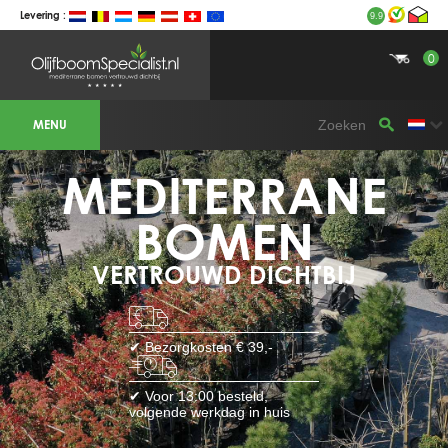
Levering :
9.9
0
BOTANICALGROUP WERKGEBIEDEN &
WEBSITES
MENU
Olijfboomspecialist
OLIJFBOOMSPECIALIST.NL
OLIJFBOOMSPECIALIST.BE
MEDITERRANE
LESPECIALISTEDESOLIVIERS.FR
OLIVENBAUM.DE
DRZEWAOLIWNE.PL
OLIVETREESPECIALIST.COM
BOMEN
Bomen
VERTROUWD DICHTBIJ
BOMEN.NL
GROENBLIJVENDEBOMEN.NL
GROENBLIJVENDEBOMEN.BE
PALMBOMENSPECIALIST.NL
IMMERGRUENEBAEUME.DE
✔ Bezorgkosten € 39,-
Botanicalgroup
BOTANICALGROUP.EU
✔ Voor 13:00 besteld,
BOTANICALGROUP.DE
volgende werkdag in huis
BOTANICALGROUP.BE