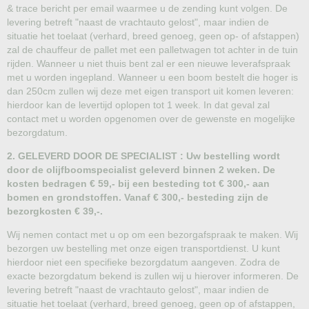
& trace bericht per email waarmee u de zending kunt volgen. De
levering betreft "naast de vrachtauto gelost", maar indien de
situatie het toelaat (verhard, breed genoeg, geen op- of afstappen)
zal de chauffeur de pallet met een palletwagen tot achter in de tuin
rijden. Wanneer u niet thuis bent zal er een nieuwe leverafspraak
met u worden ingepland. Wanneer u een boom bestelt die hoger is
dan 250cm zullen wij deze met eigen transport uit komen leveren:
hierdoor kan de levertijd oplopen tot 1 week. In dat geval zal
contact met u worden opgenomen over de gewenste en mogelijke
bezorgdatum.
2. GELEVERD DOOR DE SPECIALIST : Uw bestelling wordt
door de olijfboomspecialist geleverd binnen 2 weken. De
kosten bedragen € 59,- bij een besteding tot € 300,- aan
bomen en grondstoffen. Vanaf € 300,- besteding zijn de
bezorgkosten € 39,-.
Wij nemen contact met u op om een bezorgafspraak te maken. Wij
bezorgen uw bestelling met onze eigen transportdienst. U kunt
hierdoor niet een specifieke bezorgdatum aangeven. Zodra de
exacte bezorgdatum bekend is zullen wij u hierover informeren. De
levering betreft "naast de vrachtauto gelost", maar indien de
situatie het toelaat (verhard, breed genoeg, geen op of afstappen,