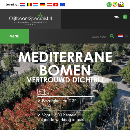
Levering :
9.9
0
BOTANICALGROUP WERKGEBIEDEN &
WEBSITES
MENU
Olijfboomspecialist
OLIJFBOOMSPECIALIST.NL
OLIJFBOOMSPECIALIST.BE
MEDITERRANE
LESPECIALISTEDESOLIVIERS.FR
OLIVENBAUM.DE
DRZEWAOLIWNE.PL
OLIVETREESPECIALIST.COM
BOMEN
Bomen
VERTROUWD DICHTBIJ
BOMEN.NL
GROENBLIJVENDEBOMEN.NL
GROENBLIJVENDEBOMEN.BE
PALMBOMENSPECIALIST.NL
IMMERGRUENEBAEUME.DE
✔ Bezorgkosten € 39,-
Botanicalgroup
BOTANICALGROUP.EU
✔ Voor 13:00 besteld,
BOTANICALGROUP.DE
volgende werkdag in huis
BOTANICALGROUP.BE