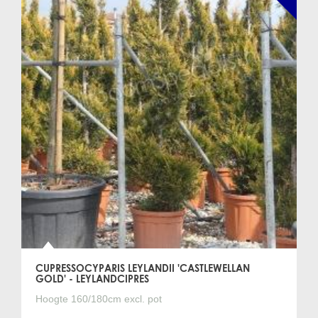
vormsnoei bomen tegen een vaste lage prijs.
Geen tijd om ons te bezoeken?
Bestel uw vormsnoei boom
makkelijk, veilig en snel via onze
webshop!
Klik op "Plaats in kruiwagen" bij de door u gewenste
vormsnoei boom. Volg hierna een aantal eenvoudige
stappen en u heeft uw vormsnoei boom met of zonder
bijpassende plantenbak en benodigde grondstoffen veilig
en snel in huis! Uw bestelling kan de volgende werkdag
worden uitgeleverd indien u op werkdagen voor 14.00 uur
bestelt. Het is ook mogelijk de door u gewenste
bezorgdag aan te geven.
CUPRESSOCYPARIS LEYLANDII 'CASTLEWELLAN
GOLD' - LEYLANDCIPRES
Hoogte 160/180cm excl. pot