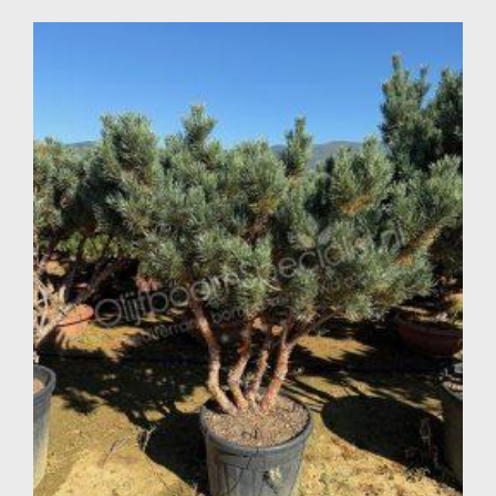
kwalitatieve grove dennen tegen een vaste lage prijs.
Grove den online bestellen
Geen tijd om ons te bezoeken? Bestel uw grove den
makkelijk, veilig en snel via onze webshop! Klik op “Plaats
in kruiwagen” bij de gewenste Pinus sylvestris ‘Watereri’,
volg hierna enkele eenvoudige stappen en uw boom
wordt professioneel bij u thuis geleverd. Bestelt u op
werkdagen vóór 14.00 uur? Dan kan uw bestelling vaak al
de volgende werkdag worden geleverd. Ook kunt u zelf
een gewenste bezorgdag selecteren.
Met een grove den (Pinus sylvestris ‘Watereri’) van de
OlijfboomSpecialist haalt u een winterharde,
groenblijvende en onderhoudsarme naaldboom in huis
die jarenlang structuur, rust en natuurlijke elegantie
toevoegt aan uw tuin of terras.
Veelgestelde vragen