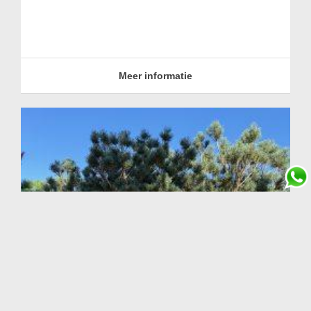
langdurige droogte af en toe water te geven.
Is de grove den gevoelig voor aantastingen?
De grove den is nauwelijks vatbaar voor aantastingen.
Meer informatie
olijfboom
olijfboom kopen
olijfbomen
bomen
palmbomen
palmboom
vijgenbomen
vijgenboom
olivenbaum
Olivenbaeume
Olive tree for sale
Olive trees for sale