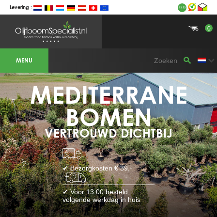
Levering :
9.9
0
BOTANICALGROUP WERKGEBIEDEN &
WEBSITES
MENU
Olijfboomspecialist
OLIJFBOOMSPECIALIST.NL
OLIJFBOOMSPECIALIST.BE
MEDITERRANE
LESPECIALISTEDESOLIVIERS.FR
OLIVENBAUM.DE
DRZEWAOLIWNE.PL
OLIVETREESPECIALIST.COM
BOMEN
Bomen
VERTROUWD DICHTBIJ
BOMEN.NL
GROENBLIJVENDEBOMEN.NL
GROENBLIJVENDEBOMEN.BE
PALMBOMENSPECIALIST.NL
IMMERGRUENEBAEUME.DE
✔ Bezorgkosten € 39,-
Botanicalgroup
BOTANICALGROUP.EU
✔ Voor 13:00 besteld,
BOTANICALGROUP.DE
volgende werkdag in huis
BOTANICALGROUP.BE