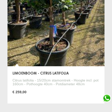
LIMOENBOOM - CITRUS LATIFOLIA
Citrus latifolia - 15/20cm stamomtrek - Hoogte incl. pot
160cm - Pothoogte 40cm - Potdiameter 48cm
€ 259,00
olijfboom
olijfboom kopen
olijfbomen
bomen
palmbomen
palmboom
vijgenbomen
vijgenboom
olivenbaum
Olivenbaeume
Olive tree for sale