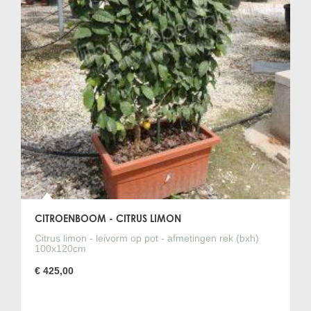
CITROENBOOM - CITRUS LIMON
Citrus limon - leivorm op pot - afmetingen rek (bxh)
100x120cm
€ 425,00