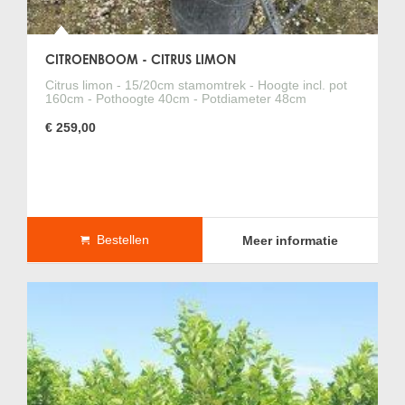
daarom niet in de volle grond worden geplant.
Kan een citrusboom in een plantenbak worden
CITROENBOOM - CITRUS LIMON
geplaatst?
Ja, een citrusboom kan wel in een verplaatsbare plantenbak
Citrus limon - 15/20cm stamomtrek - Hoogte incl. pot
160cm - Pothoogte 40cm - Potdiameter 48cm
worden geplaatst. Plant een citrusboom altijd met
hydrokorrels op de bodem van de plantenbak en gebruik
€ 259,00
mediterraan substraat om de plantenbak aan te vullen. Op
deze manier kan overtollig water altijd vlot wegvloeien.
Moet een citrusboom worden beschermd in de winter?
Een citrusboom kan geen vorst verdragen. De boom moet
voordat de eerste nachtvorst komt binnen op een koele,
Bestellen
Meer informatie
lichte plek worden gezet. In het voorjaar als de laatste
nachtvorst is geweest kan de citrusboom weer buiten worden
gezet.
Moet een citrusboom gesnoeid worden?
Een citrusboom kan het beste jaarlijks in het voorjaar worden
gesnoeid. Door de kruin uit te dunnen en de overige takken
terug te snoeien zal de kruin iedere zomer weer mooi vol in
het blad staan.