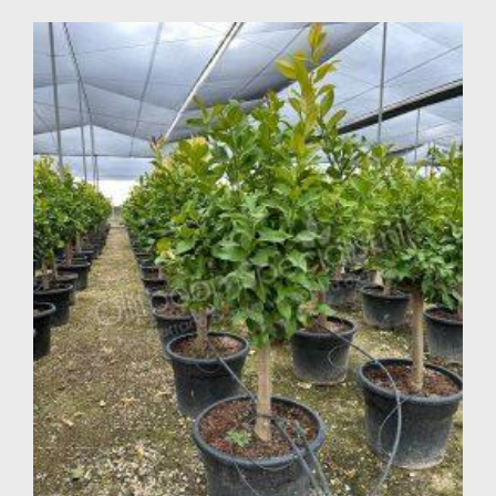
en u heeft uw citrusboom met of zonder bijpassende
plantenbak en benodigde grondstoffen veilig en snel in
huis! Uw bestelling kan de volgende werkdag worden
uitgeleverd indien u op werkdagen voor 14.00 uur bestelt.
Het is ook mogelijk de door u gewenste bezorgdag aan te
geven.
Veelgestelde vragen
Is een citrusboom een groenblijvende boom?
Ja, citrusbomen behouden hun blad in de winter. Ook onrijpe
vruchten blijven aan de boom hangen en kunnen in het
volgende jaar verder rijpen.
Wat is de beste standplaats voor een citrusboom?
Een citrusboom kan het beste op een zonnige plek worden
gezet. Hoe meer direct zonlicht de boom krijgt, des te groter
de kans is dat de vruchten rijpen.
Kan een citrusboom in de volle grond worden geplant?
Nee, een citrusboom kan geen vorst verdragen en kan