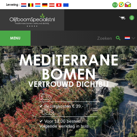
Levering :
9.9
0
BOTANICALGROUP WERKGEBIEDEN &
WEBSITES
MENU
Olijfboomspecialist
OLIJFBOOMSPECIALIST.NL
OLIJFBOOMSPECIALIST.BE
MEDITERRANE
LESPECIALISTEDESOLIVIERS.FR
OLIVENBAUM.DE
DRZEWAOLIWNE.PL
OLIVETREESPECIALIST.COM
BOMEN
Bomen
VERTROUWD DICHTBIJ
BOMEN.NL
GROENBLIJVENDEBOMEN.NL
GROENBLIJVENDEBOMEN.BE
PALMBOMENSPECIALIST.NL
IMMERGRUENEBAEUME.DE
✔ Bezorgkosten € 39,-
Botanicalgroup
BOTANICALGROUP.EU
✔ Voor 13:00 besteld,
BOTANICALGROUP.DE
volgende werkdag in huis
BOTANICALGROUP.BE