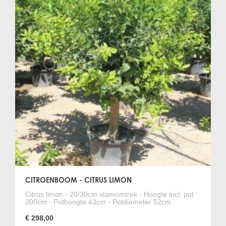
Moet ik de citrusboom water geven?
Omdat een citrusboom wordt geplant met hydrokorrels en
mediterraan substraat, waardoor de grond relatief snel
opdroogt, heeft de citrusboom in de lente en zomer
regelmatig water nodig. In het voorjaar geef je gemiddeld
één keer per week water, in de zomer twee of bij zeer warm
weer zelfs drie keer per week en in het najaar bouw je de
watergift af naar één keer per twee weken. In de herfst en
winter als de boom binnen staat geef je de citrusboom af en
toe water zodat de kluit altijd licht vochtig is.
Heeft een citrusboom bemesting nodig?
Zoals bij alle bomen is jaarlijks bijvoeden in het voorjaar erg
belangrijk voor een goede bladkleur, groei en algemene
gezondheid van een boom. De vorming van vruchten vraagt
extra veel energie en vandaar dat het bij vruchtbomen zoals
citrusbomen dan ook extra belangrijk dat er voldoende
voeding beschikbaar is voor de boom.
CITROENBOOM - CITRUS LIMON
Zijn de vruchten van een citrusboom eetbaar?
Citrus limon - 20/30cm stamomtrek - Hoogte incl. pot
200cm - Pothoogte 43cm - Potdiameter 52cm
Ja, de vruchten van de citrusboom zijn eetbaar, maar voor
volledige rijping moeten de bomen op de juiste plek staan en
€ 298,00
moet de zon voldoende schijnen.