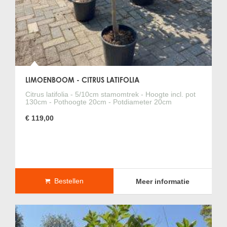
LIMOENBOOM - CITRUS LATIFOLIA
Citrus latifolia - 5/10cm stamomtrek - Hoogte incl. pot
130cm - Pothoogte 20cm - Potdiameter 20cm
€ 119,00
Bestellen
Meer informatie