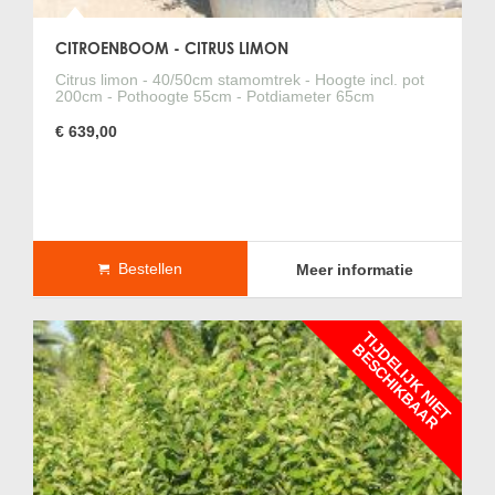
CITROENBOOM - CITRUS LIMON
Citrus limon - 40/50cm stamomtrek - Hoogte incl. pot
200cm - Pothoogte 55cm - Potdiameter 65cm
€ 639,00
Bestellen
Meer informatie
T
I
J
D
E
L
I
J
K
N
I
E
T
E
S
C
H
I
K
B
A
A
B
R