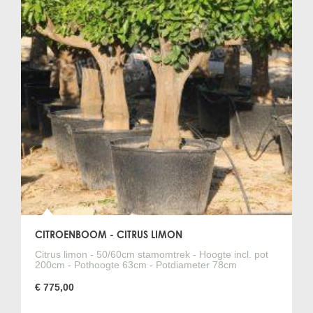
CITROENBOOM - CITRUS LIMON
Citrus limon - 50/60cm stamomtrek - Hoogte incl. pot
200cm - Pothoogte 63cm - Potdiameter 78cm
€ 775,00