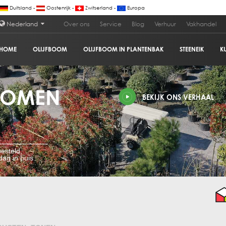
Duitsland -
Oostenrijk -
Zwitserland -
Europa
Nederland
Over ons
Service
Blog
Verhuur
Vakhandel
HOME
OLIJFBOOM
OLIJFBOOM IN PLANTENBAK
STEENEIK
K
BOMEN
BEKIJK ONS VERHAAL
esteld,
ag in huis