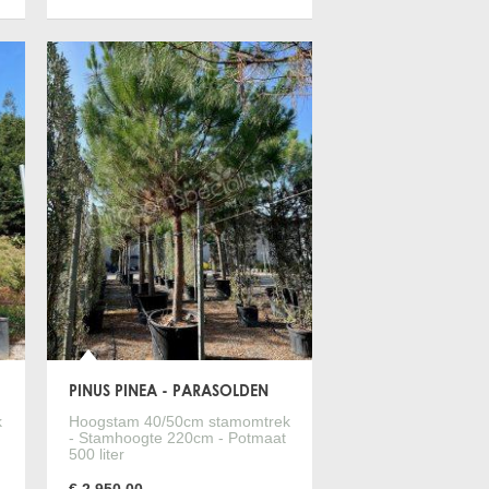
Bestellen
tie
Meer informatie
PINUS PINEA - PARASOLDEN
k
Hoogstam 40/50cm stamomtrek
- Stamhoogte 220cm - Potmaat
500 liter
€ 2.950,00