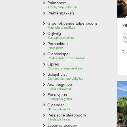
steed
Palmboom
Trachycarpus fortunei
zowel
Plantenbakken
De st
paras
Groenblijvende tulpenboom
PI
Magnolia grandiflora
Ha
Olijfwilg
St
Elaeagnus ebbingei
Win
Po
Parasolden
Pinus pinea
€ 
Hoewe
Glansmispel
Photinia fraseri 'Red Robin'
pinea
Cipres
tegen
Cupressus sempervirens
Regel
Schijnhulst
te ho
Osmanthus heterophyllus
Ananasguave
Feijoa sellowiana
Eucalyptus
Een
Eucalyptus gunnii
Oleander
De pa
Nerium oleander
hoogt
Perzische slaapboom
Albizia julibrissin
ander
Japanse esdoorn