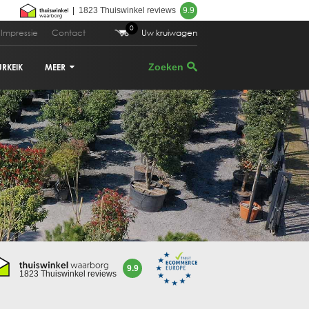
|
1823 Thuiswinkel reviews
9.9
0
Impressie
Contact
Uw kruiwagen
URKEIK
MEER
VIJGENBOOM
PALMBOOM
DRUIVENRANK
GRANAATAPPELBOOM
CITRUSBOOM
9.9
1823 Thuiswinkel reviews
PLANTENBAKKEN
PARASOLDEN