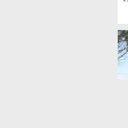
olijfboom
olijfboom kopen
olijfbomen
bomen
palmbomen
palmboom
vi
PI