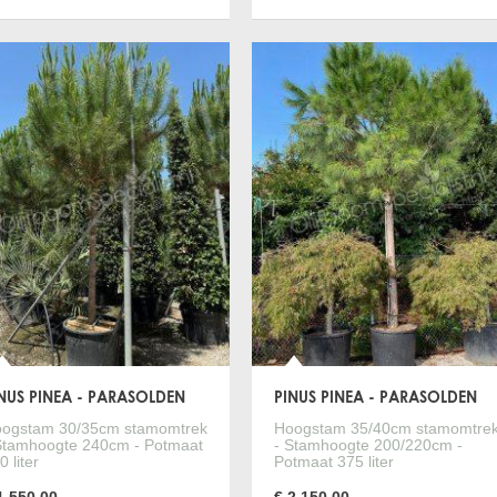
Bestellen
Bestellen
Meer informatie
Meer informa
NUS PINEA - PARASOLDEN
PINUS PINEA - PARASOLDEN
ogstam 30/35cm stamomtrek
Hoogstam 35/40cm stamomtre
Stamhoogte 240cm - Potmaat
- Stamhoogte 200/220cm -
0 liter
Potmaat 375 liter
1.550,00
€ 2.150,00