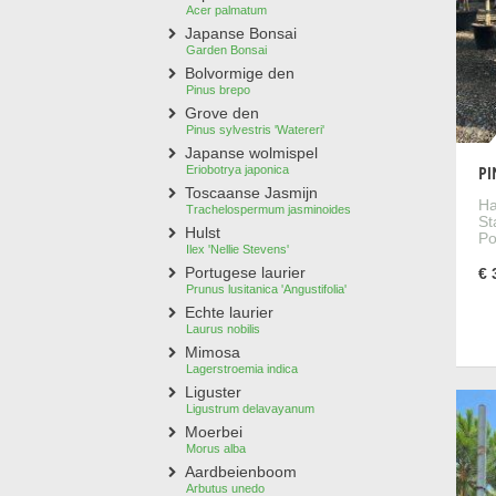
Plaat
Acer palmatum
paras
Japanse Bonsai
zorgt
Garden Bonsai
Bolvormige den
Bekij
Pinus brepo
de Pi
Grove den
Pinus sylvestris 'Watereri'
Japanse wolmispel
Par
Eriobotrya japonica
PI
Toscaanse Jasmijn
Ha
Trachelospermum jasminoides
St
Bij d
Hulst
Po
vorme
Ilex 'Nellie Stevens'
indru
Portugese laurier
€ 
Prunus lusitanica 'Angustifolia'
Geen 
Echte laurier
Klik 
Laurus nobilis
uw pa
Mimosa
Lagerstroemia indica
Liguster
Ligustrum delavayanum
Vee
Moerbei
Morus alba
Is d
Aardbeienboom
Arbutus unedo
De na