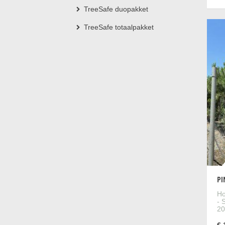
TreeSafe duopakket
TreeSafe totaalpakket
PI
Ho
- 
20
€ 