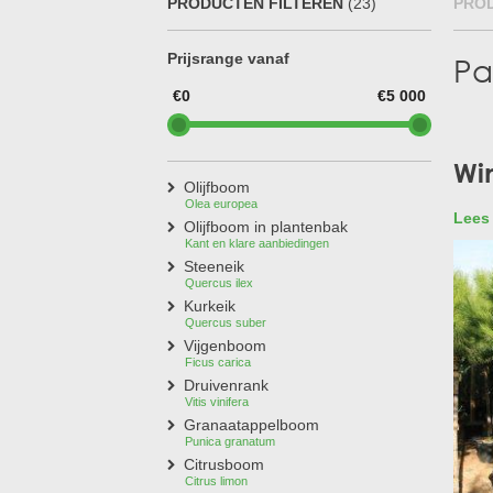
PRODUCTEN FILTEREN
(23)
PRO
Treesafe
VORSTBESCHERMINGVOORBOMEN.NL
WINTERSCHUTZFUERBAEUME.DE
Prijsrange vanaf
Pa
FROSTPROTECTIONFORTREES.CO.UK
€0
€5 000
Terracotta
TERRACOTTA.NL
TERRACOTTA.BE
TERRAKOTTA.DE
Wi
Olijfboom
Olea europea
Lees
Bent 
Olijfboom in plantenbak
paras
Kant en klare aanbiedingen
elega
Steeneik
Quercus ilex
tuinl
Kurkeik
De Pi
Quercus suber
Hierd
Vijgenboom
makke
Ficus carica
Druivenrank
Vitis vinifera
Granaatappelboom
De
Punica granatum
Citrusboom
De pa
Citrus limon