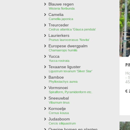
Blauwe regen
een d
Wisteria floribunda
Is de
Camelia
Camellia japonica
De pa
Treurceder
daaro
Cedrus atlantica 'Glauca pendula'
Laurierkers
Wat z
Prunus laurocerasus 'Novita'
Een j
Europese dwergpalm
kleur
Chamaerops humilis
karak
Yucca
worde
Yucca rostrata
PI
Texaanse liguster
Wat i
Ligustrum texanum 'Silver Star'
Ho
Een p
Bamboe
- 
45
Phyllostachys aurea
Hoe s
Vormsnoei
€ 
Spiralform, Pyramidenform etc.
Een p
Sneeuwbal
berei
Viburnum tinus
Kan 
Kornoelje
Cornus kousa
Een p
Judasboom
uitei
Cercis siliquastrum
groei
Overige bomen en planten