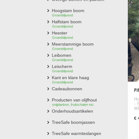
en vo
Hoogstam boom
Kan 
Groenblijvend
Een p
Halfstam boom
snoei
Groenblijvend
boom 
Heester
Groenblijvend
Mag 
Meerstammige boom
Groenblijvend
De pa
Leibomen
wordt
Groenblijvend
Moet
Leischerm
Groenblijvend
De pa
Kant en klare haag
water
Groenblijvend
Cadeaubonnen
Is de
PI
De pa
Ho
Producten van olijfhout
- 
vermi
snijplanken, fruitschalen etc.
90
Onderhoudsartikelen
€ 
TreeSafe boomjassen
TreeSafe warmteslangen