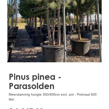
Treesafe
VORSTBESCHERMINGVOORBOMEN.NL
WINTERSCHUTZFUERBAEUME.DE
FROSTPROTECTIONFORTREES.CO.UK
Terracotta
TERRACOTTA.NL
TERRACOTTA.BE
TERRAKOTTA.DE
Pinus pinea -
Parasolden
Meerstammig hoogte 350/400cm excl. pot - Potmaat 500
liter