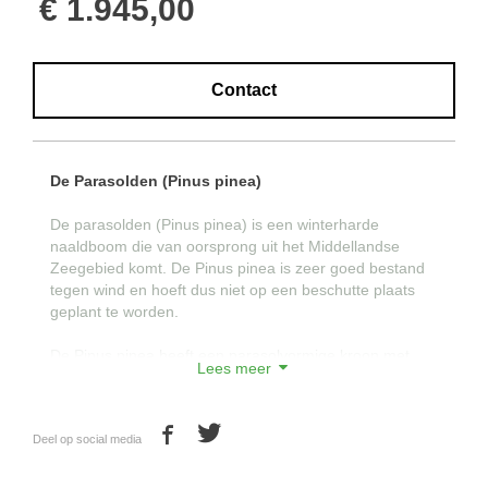
€ 1.945,00
Contact
De Parasolden (Pinus pinea)
De parasolden (Pinus pinea) is een winterharde
naaldboom die van oorsprong uit het Middellandse
Zeegebied komt. De Pinus pinea is zeer goed bestand
tegen wind en hoeft dus niet op een beschutte plaats
geplant te worden.
De Pinus pinea heeft een parasolvormige kroon met
Lees meer
uitgespreide takken. Op latere leeftijd vormen deze
takken de 'spaken' van de prachtige parasolvorm. De
kleur van de boomschors is roodbruin tot oranje.
Deel op social media
De naalden van de Pinus pinea zijn grijsgroen, hebben
scherpe punten die in paren staan en 12-20 cm lang