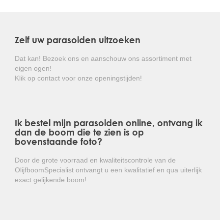
worden.
Kortom: een mooie den die overal toepasbaar is.
Zelf uw parasolden uitzoeken
Dat kan! Bezoek ons en aanschouw ons assortiment met
eigen ogen!
Klik op contact voor onze openingstijden!
Ik bestel mijn parasolden online, ontvang ik
dan de boom die te zien is op
bovenstaande foto?
Door de grote voorraad en kwaliteitscontrole van de
OlijfboomSpecialist ontvangt u een kwalitatief en qua uiterlijk
exact gelijkende boom!