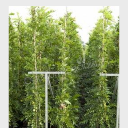
webshop! Klik op “Plaats in kruiwagen” bij de
gewenste Wisteria. Volg de eenvoudige stappen en
uw blauwe regen wordt veilig en snel bij u thuis geleverd.
Met een blauwe regen van de OlijfboomSpecialist haalt u
een weelderige, romantische en mediterrane plant in huis
die jarenlang kleur, geur en elegantie aan uw tuin of
terras toevoegt.
Veelgestelde vragen
Is de blauwe regen een groenblijvende klimplant?
Nee, een blauwe regen is een bladverliezende klimplant.
Is de blauwe regen geschikt voor ons klimaat?
De blauwe regen is goed winterhard en is dan ook prima
geschikt voor ons klimaat.
Wat is de beste standplaats voor een blauwe regen?
De blauwe regen gedijt het beste op een plek in de volle zon
of halfschaduw.