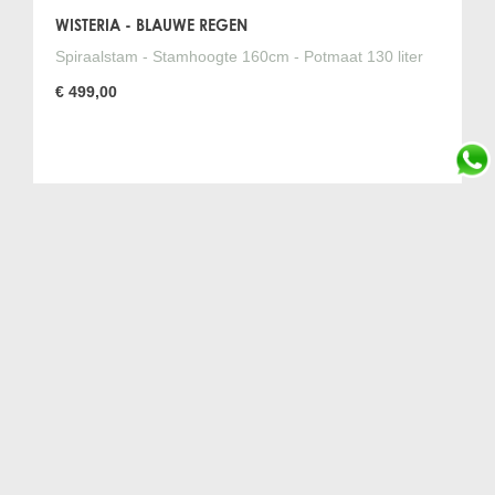
WISTERIA - BLAUWE REGEN
Spiraalstam - Stamhoogte 160cm - Potmaat 130 liter
€ 499,00
olijfboom
olijfboom kopen
olijfbomen
bomen
palmbomen
palmboom
vijgenbomen
vijgenboom
olivenbaum
Olivenbaeume
Olive tree for sale
Olive trees for sale
Meer informatie