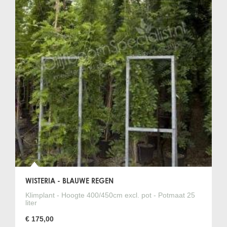
De blauwe regen heeft gedurende het groeiseizoen
regelmatig extra water nodig. In het voorjaar gemiddeld één
keer per week, in de zomer twee of bij zeer warm weer zelfs
drie keer per week en in het najaar bouw je de watergift af
naar één keer per twee weken.
Is de blauwe regen gevoelig voor aantastingen?
De blauwe regen is nauwelijks vatbaar voor ziekten of
plagen. Gedurende het groeiseizoen kan er bladluis
voorkomen. Door de takken waar de luis zit eruit te snoeien
of door tijdig de luizen te bestrijden met een biologisch
spuitmiddel is dit gemakkelijk onder controle te houden.
WISTERIA - BLAUWE REGEN
Klimplant - Hoogte 400/450cm excl. pot - Potmaat 25
liter
€ 175,00