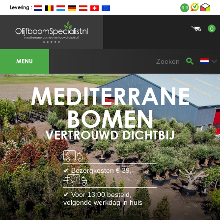
Levering :
9.9
0
BOTANICALGROUP WERKGEBIEDEN &
WEBSITES
MENU
Olijfboomspecialist
OLIJFBOOMSPECIALIST.NL
OLIJFBOOMSPECIALIST.BE
MEDITERRANE
LESPECIALISTEDESOLIVIERS.FR
OLIVENBAUM.DE
DRZEWAOLIWNE.PL
OLIVETREESPECIALIST.COM
BOMEN
Bomen
VERTROUWD DICHTBIJ
BOMEN.NL
GROENBLIJVENDEBOMEN.NL
GROENBLIJVENDEBOMEN.BE
PALMBOMENSPECIALIST.NL
IMMERGRUENEBAEUME.DE
✔ Bezorgkosten € 39,-
Botanicalgroup
BOTANICALGROUP.EU
✔ Voor 13:00 besteld,
BOTANICALGROUP.DE
volgende werkdag in huis
BOTANICALGROUP.BE