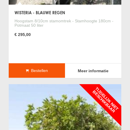
WISTERIA - BLAUWE REGEN
Hoogstam 8/10cm stamomtrek - Stamhoogte 180cm -
Potmaat 50 liter
€ 295,00
Bestellen
Meer informatie
T
I
J
D
E
L
I
J
K
N
I
E
T
E
S
C
H
I
K
B
A
A
B
R