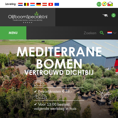
Levering :
9.9
0
BOTANICALGROUP WERKGEBIEDEN &
WEBSITES
MENU
Olijfboomspecialist
OLIJFBOOMSPECIALIST.NL
OLIJFBOOMSPECIALIST.BE
MEDITERRANE
LESPECIALISTEDESOLIVIERS.FR
OLIVENBAUM.DE
DRZEWAOLIWNE.PL
OLIVETREESPECIALIST.COM
BOMEN
Bomen
VERTROUWD DICHTBIJ
BOMEN.NL
GROENBLIJVENDEBOMEN.NL
GROENBLIJVENDEBOMEN.BE
PALMBOMENSPECIALIST.NL
IMMERGRUENEBAEUME.DE
✔ Bezorgkosten € 39,-
Botanicalgroup
BOTANICALGROUP.EU
✔ Voor 13:00 besteld,
BOTANICALGROUP.DE
volgende werkdag in huis
BOTANICALGROUP.BE