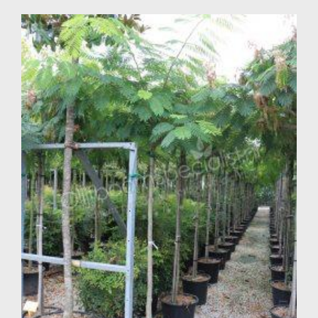
werkdag plaatsvinden. U kunt ook zelf een gewenste
bezorgdag selecteren.
Met een Perzische slaapboom (Albizia julibrissin) van de
OlijfboomSpecialist haalt u een sierlijke, zomers bloeiende
en exotische blikvanger in huis die uw tuin voorziet van
kleur, elegantie en mediterrane charme.
Veelgestelde vragen
Is de Perzische slaapboom een groenblijvende boom?
Nee, de Perzische slaapboom is een bladverliezende boom.
Vanaf mei begint de boom weer uit te lopen.
Is de Perzische slaapboom geschikt voor ons klimaat?
De Perzische slaapboom is over het algemeen goed
winterhard, maar bij strenge vorst kan vorstschade optreden
bij met name jonge bomen. Bescherming of plaatsing op een
beschutte plaats kan de kans op vorstschade beperken.
Wat is de beste standplaats voor een Perzische
slaapboom?