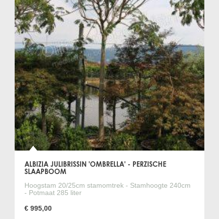
ALBIZIA JULIBRISSIN 'OMBRELLA' - PERZISCHE
SLAAPBOOM
Hoogstam 20/25cm stamomtrek - Stamhoogte 240cm
- Potmaat 285 liter
€ 995,00