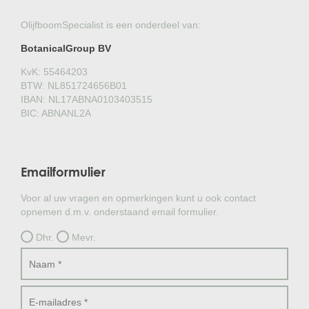
OlijfboomSpecialist is een onderdeel van:
BotanicalGroup BV
KvK: 55464203
BTW: NL851724656B01
IBAN: NL17ABNA0103403515
BIC: ABNANL2A
Emailformulier
Voor al uw vragen en opmerkingen kunt u ook contact
opnemen d.m.v. onderstaand email formulier.
Dhr.
Mevr.