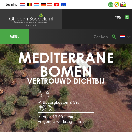
Levering :
9.9
0
BOTANICALGROUP WERKGEBIEDEN &
WEBSITES
MENU
Olijfboomspecialist
OLIJFBOOMSPECIALIST.NL
OLIJFBOOMSPECIALIST.BE
MEDITERRANE
LESPECIALISTEDESOLIVIERS.FR
OLIVENBAUM.DE
DRZEWAOLIWNE.PL
OLIVETREESPECIALIST.COM
BOMEN
Bomen
VERTROUWD DICHTBIJ
BOMEN.NL
GROENBLIJVENDEBOMEN.NL
GROENBLIJVENDEBOMEN.BE
PALMBOMENSPECIALIST.NL
IMMERGRUENEBAEUME.DE
✔ Bezorgkosten € 39,-
Botanicalgroup
BOTANICALGROUP.EU
✔ Voor 13:00 besteld,
BOTANICALGROUP.DE
volgende werkdag in huis
BOTANICALGROUP.BE