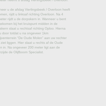
meter neemt u afslag Vierlingsbeek / Overloon.
GROVE DEN
eer u de afslag Vierlingsbeek / Overloon heeft
JAPANSE WOLMISPEL
men, rijdt u linksaf richting Overloon. Na 4
meter rijdt u de dorpskern in. Wanneer u bent
TOSCAANSE JASMIJN
ekomen bij het kruispunt midden in de
skern slaat u rechtsaf richting Oploo. Hierna
VORMSNOEI
t u door totdat u na ongeveer 1km
ijventerrein “De Oude Molen” aan uw rechter
BAMBOE
 ziet liggen. Hier slaat u rechts af de Oude
n in. Na ongeveer 200 meter ligt aan de
JUDASBOOM
rzijde de Olijfboom Specialist.
HULST
SCHIJNHULST
PORTUGESE LAURIER
SNEEUWBAL
ECHTE LAURIER