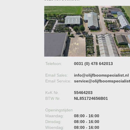
Telefoon:
0031 (0) 478 642013
Email Sales:
info@olijfboomspecialist.nl
Email Service:
service@olijfboomspecialist
KvK Nr.
55464203
BTW Nr.
NL851724656B01
Openingstijden
Maandag:
08:00 - 16:00
Dinsdag:
08:00 - 16:00
Woendag:
08:00 - 16:00