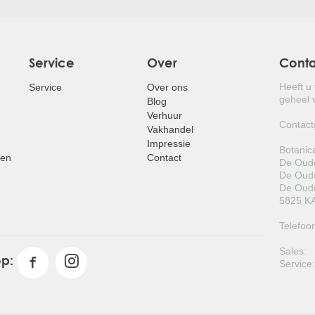
Service
Over
Cont
Heeft u
Service
Over ons
geheel v
Blog
Verhuur
Contact
Vakhandel
Impressie
Botanic
pen
Contact
De Oude
De Oude
De Oude
5825 KA
Telefoo
Sales:
op:
Service