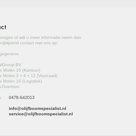
act
 vragen of wilt u meer informatie neem dan
rijblijvend contact met ons op:
gegevens:
alGroup BV
 Molen 10 (Kantoor)
 Molen 3 + 4 + 12 (Voorraad)
 Molen 16 (Logistiek)
 Overloon
n:
0478-642013
info@olijfboomspecialist.nl
:
service@olijfboomspecialist.nl