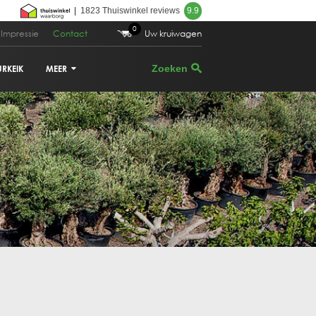
|
1823 Thuiswinkel reviews
9.9
0
Impressie
Contact
Uw kruiwagen
URKEIK
MEER
VIJGENBOOM
PALMBOOM
DRUIVENRANK
GRANAATAPPELBOOM
CITRUSBOOM
PLANTENBAKKEN
PARASOLDEN