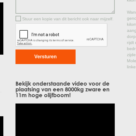
kilo
Wann
geno
Stuur een kopie van dit bericht ook naar mijzelf.
kilo
aang
dorp
rijd
bedr
zijde
Mole
linke
Bekijk onderstaande video voor de
plaatsing van een 8000kg zware en
.
11m hoge olijfboom!