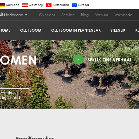
Duitsland -
Oostenrijk -
Zwitserland -
Europa
Nederland
Over ons
Service
Blog
Verhuur
Vakhandel
HOME
OLIJFBOOM
OLIJFBOOM IN PLANTENBAK
STEENEIK
K
BOMEN
BEKIJK ONS VERHAAL
esteld,
ag in huis
Emailformulier