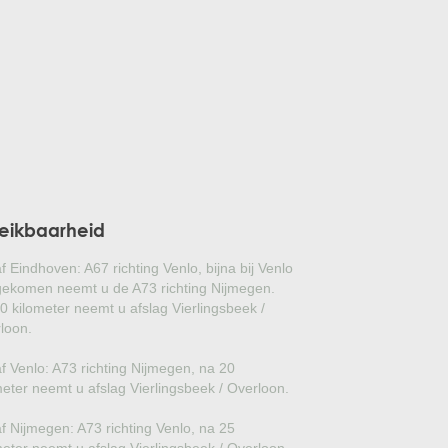
GLANSMISPEL
GROENBLIJVENDE TULPENBOOM
OLIJFWILG
CIPRES
EUCALYPTUS
eikbaarheid
OLEANDER
f Eindhoven: A67 richting Venlo, bijna bij Venlo
PERZISCHE SLAAPBOOM
ekomen neemt u de A73 richting Nijmegen.
0 kilometer neemt u afslag Vierlingsbeek /
loon.
JAPANSE ESDOORN
f Venlo: A73 richting Nijmegen, na 20
JAPANSE BONSAI
meter neemt u afslag Vierlingsbeek / Overloon.
BOLVORMIGE DEN
f Nijmegen: A73 richting Venlo, na 25