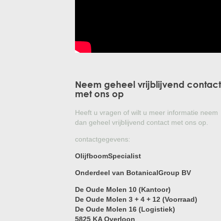
Neem geheel vrijblijvend contact
met ons op
Heeft u vragen of wilt u meer informatie neem
dan geheel vrijblijvend contact met ons op.
contactgegevens:
OlijfboomSpecialist
Onderdeel van BotanicalGroup BV
De Oude Molen 10 (Kantoor)
De Oude Molen 3 + 4 + 12 (Voorraad)
De Oude Molen 16 (Logistiek)
5825 KA Overloon