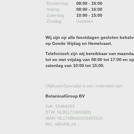
Donderdag:
08:00 - 16:00
Vrijdag:
08:00 - 16:00
Zaterdag:
10:00 - 15:00
Zondag:
Gesloten
Wij zijn op alle feestdagen gesloten behalv
op Goede Vrijdag en Hemelvaart.
Telefonisch zijn wij bereikbaar van maanda
tot en met vrijdag van 08:00 tot 17:00 en o
zaterdag van 10:00 tot 15:00.
OlijfboomSpecialist is een onderdeel van:
BotanicalGroup BV
KvK: 55464203
BTW: NL851724656B01
IBAN: NL17ABNA0103403515
BIC: ABNANL2A