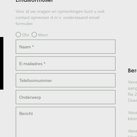
Voor al uw vragen en opmerkingen kunt u ook
contact opnemen d.m.v. onderstaand email
formulier.
Dhr.
Mevr.
Ber
Vana
aang
Na 2
Over
Vana
kilo
Vana