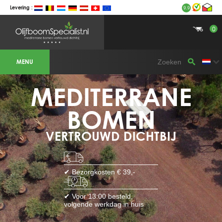
Levering :
9.9
0
BOTANICALGROUP WERKGEBIEDEN &
WEBSITES
MENU
Olijfboomspecialist
OLIJFBOOMSPECIALIST.NL
OLIJFBOOMSPECIALIST.BE
MEDITERRANE
LESPECIALISTEDESOLIVIERS.FR
OLIVENBAUM.DE
DRZEWAOLIWNE.PL
OLIVETREESPECIALIST.COM
BOMEN
Bomen
VERTROUWD DICHTBIJ
BOMEN.NL
GROENBLIJVENDEBOMEN.NL
GROENBLIJVENDEBOMEN.BE
PALMBOMENSPECIALIST.NL
IMMERGRUENEBAEUME.DE
✔ Bezorgkosten € 39,-
Botanicalgroup
BOTANICALGROUP.EU
✔ Voor 13:00 besteld,
BOTANICALGROUP.DE
volgende werkdag in huis
BOTANICALGROUP.BE