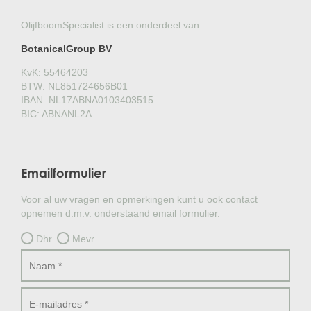
OlijfboomSpecialist is een onderdeel van:
BotanicalGroup BV
KvK: 55464203
BTW: NL851724656B01
IBAN: NL17ABNA0103403515
BIC: ABNANL2A
Emailformulier
Voor al uw vragen en opmerkingen kunt u ook contact
opnemen d.m.v. onderstaand email formulier.
Dhr.
Mevr.