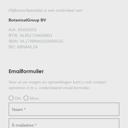
OlijfboomSpecialist is een onderdeel van:
BotanicalGroup BV
KvK: 55464203
BTW: NL851724656B01
IBAN: NL17ABNA0103403515
BIC: ABNANL2A
Emailformulier
Voor al uw vragen en opmerkingen kunt u ook contact
opnemen d.m.v. onderstaand email formulier.
Dhr.
Mevr.