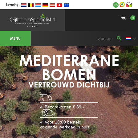
Levering :
9.9
0
BOTANICALGROUP WERKGEBIEDEN &
WEBSITES
MENU
Olijfboomspecialist
OLIJFBOOMSPECIALIST.NL
OLIJFBOOMSPECIALIST.BE
MEDITERRANE
LESPECIALISTEDESOLIVIERS.FR
OLIVENBAUM.DE
DRZEWAOLIWNE.PL
OLIVETREESPECIALIST.COM
BOMEN
Bomen
VERTROUWD DICHTBIJ
BOMEN.NL
GROENBLIJVENDEBOMEN.NL
GROENBLIJVENDEBOMEN.BE
PALMBOMENSPECIALIST.NL
IMMERGRUENEBAEUME.DE
✔ Bezorgkosten € 39,-
Botanicalgroup
BOTANICALGROUP.EU
✔ Voor 13:00 besteld,
BOTANICALGROUP.DE
volgende werkdag in huis
BOTANICALGROUP.BE