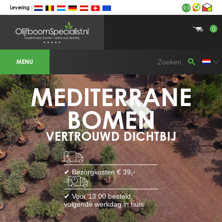
Levering :
9.9
0
BOTANICALGROUP WERKGEBIEDEN &
WEBSITES
MENU
Olijfboomspecialist
OLIJFBOOMSPECIALIST.NL
OLIJFBOOMSPECIALIST.BE
MEDITERRANE
LESPECIALISTEDESOLIVIERS.FR
OLIVENBAUM.DE
DRZEWAOLIWNE.PL
OLIVETREESPECIALIST.COM
BOMEN
Bomen
VERTROUWD DICHTBIJ
BOMEN.NL
GROENBLIJVENDEBOMEN.NL
GROENBLIJVENDEBOMEN.BE
PALMBOMENSPECIALIST.NL
IMMERGRUENEBAEUME.DE
✔ Bezorgkosten € 39,-
Botanicalgroup
BOTANICALGROUP.EU
✔ Voor 13:00 besteld,
BOTANICALGROUP.DE
volgende werkdag in huis
BOTANICALGROUP.BE