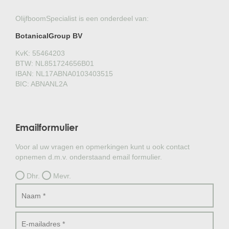
OlijfboomSpecialist is een onderdeel van:
BotanicalGroup BV
KvK: 55464203
BTW: NL851724656B01
IBAN: NL17ABNA0103403515
BIC: ABNANL2A
Emailformulier
Voor al uw vragen en opmerkingen kunt u ook contact
opnemen d.m.v. onderstaand email formulier.
Dhr.
Mevr.