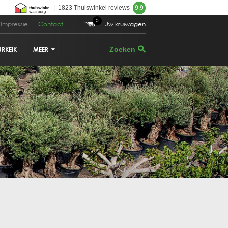
|
1823 Thuiswinkel reviews
9.9
0
Impressie
Contact
Uw kruiwagen
URKEIK
MEER
VIJGENBOOM
PALMBOOM
DRUIVENRANK
GRANAATAPPELBOOM
CITRUSBOOM
PLANTENBAKKEN
PARASOLDEN