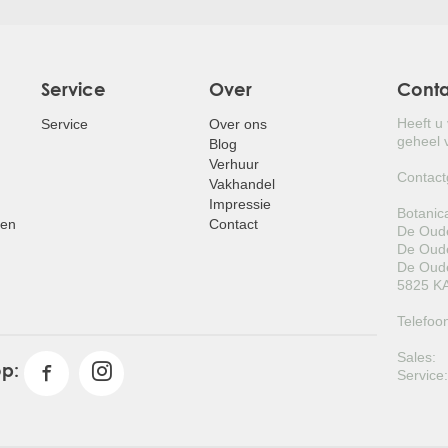
Service
Over
Cont
Heeft u
Service
Over ons
geheel v
Blog
Verhuur
Contact
Vakhandel
Impressie
Botanic
pen
Contact
De Oude
De Oude
De Oude
5825 KA
Telefoo
Sales:
op:
Service