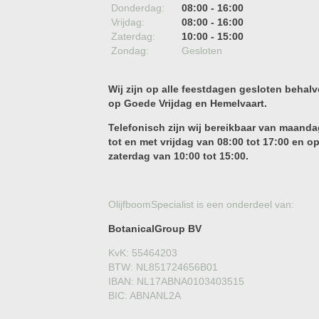
Donderdag:
08:00 - 16:00
Vrijdag:
08:00 - 16:00
Zaterdag:
10:00 - 15:00
Zondag:
Gesloten
Wij zijn op alle feestdagen gesloten behalv
op Goede Vrijdag en Hemelvaart.
Telefonisch zijn wij bereikbaar van maanda
tot en met vrijdag van 08:00 tot 17:00 en o
zaterdag van 10:00 tot 15:00.
OlijfboomSpecialist is een onderdeel van:
BotanicalGroup BV
KvK: 55464203
BTW: NL851724656B01
IBAN: NL17ABNA0103403515
BIC: ABNANL2A