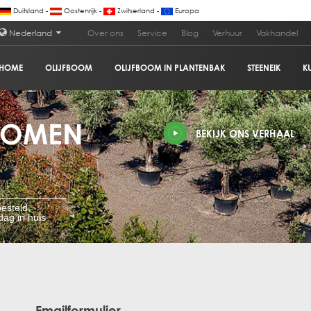
Duitsland -
Oostenrijk -
Zwitserland -
Europa
Nederland
Over ons
Service
Blog
Verhuur
Vakhandel
HOME
OLIJFBOOM
OLIJFBOOM IN PLANTENBAK
STEENEIK
K
BOMEN
BEKIJK ONS VERHAAL
esteld,
ag in huis
Emailformulier