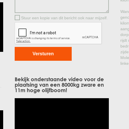
kilo
Wann
geno
Stuur een kopie van dit bericht ook naar mijzelf.
kilo
aang
dorp
rijd
bedr
zijde
Mole
linke
Bekijk onderstaande video voor de
plaatsing van een 8000kg zware en
.
11m hoge olijfboom!