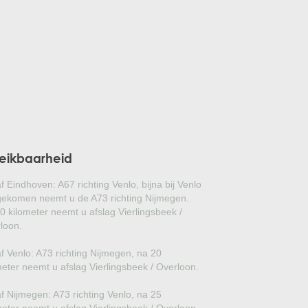
GLANSMISPEL
GROENBLIJVENDE TULPENBOOM
OLIJFWILG
CIPRES
EUCALYPTUS
eikbaarheid
OLEANDER
f Eindhoven: A67 richting Venlo, bijna bij Venlo
PERZISCHE SLAAPBOOM
ekomen neemt u de A73 richting Nijmegen.
0 kilometer neemt u afslag Vierlingsbeek /
loon.
JAPANSE ESDOORN
f Venlo: A73 richting Nijmegen, na 20
JAPANSE BONSAI
meter neemt u afslag Vierlingsbeek / Overloon.
BOLVORMIGE DEN
f Nijmegen: A73 richting Venlo, na 25