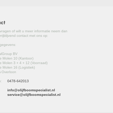
act
 vragen of wilt u meer informatie neem dan
rijblijvend contact met ons op:
gegevens:
alGroup BV
 Molen 10 (Kantoor)
 Molen 3 + 4 + 12 (Voorraad)
 Molen 16 (Logistiek)
 Overloon
n:
0478-642013
info@olijfboomspecialist.nl
:
service@olijfboomspecialist.nl