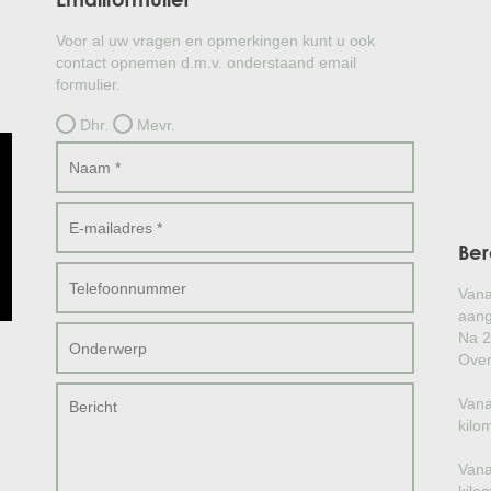
Voor al uw vragen en opmerkingen kunt u ook
contact opnemen d.m.v. onderstaand email
formulier.
Dhr.
Mevr.
Ber
Vana
aang
Na 2
Over
Vana
kilo
Vana