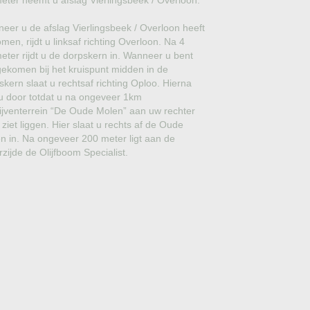
meter neemt u afslag Vierlingsbeek / Overloon.
GROVE DEN
eer u de afslag Vierlingsbeek / Overloon heeft
JAPANSE WOLMISPEL
men, rijdt u linksaf richting Overloon. Na 4
meter rijdt u de dorpskern in. Wanneer u bent
TOSCAANSE JASMIJN
ekomen bij het kruispunt midden in de
skern slaat u rechtsaf richting Oploo. Hierna
VORMSNOEI
t u door totdat u na ongeveer 1km
ijventerrein “De Oude Molen” aan uw rechter
BAMBOE
 ziet liggen. Hier slaat u rechts af de Oude
n in. Na ongeveer 200 meter ligt aan de
JUDASBOOM
rzijde de Olijfboom Specialist.
HULST
SCHIJNHULST
PORTUGESE LAURIER
SNEEUWBAL
ECHTE LAURIER