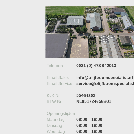
Telefoon:
0031 (0) 478 642013
Email Sales:
info@olijfboomspecialist.nl
Email Service:
service@olijfboomspecialist
KvK Nr.
55464203
BTW Nr.
NL851724656B01
Openingstijden
Maandag:
08:00 - 16:00
Dinsdag:
08:00 - 16:00
Woendag:
08:00 - 16:00