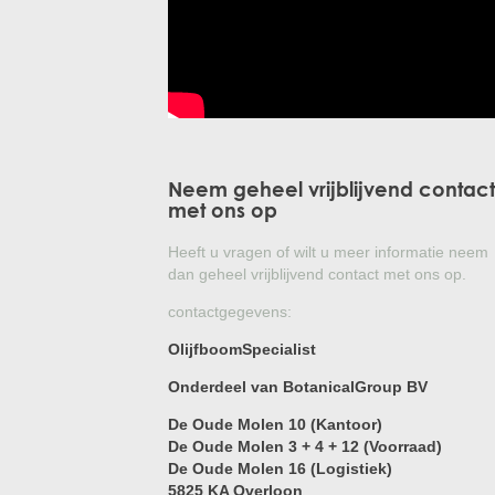
Neem geheel vrijblijvend contact
met ons op
Heeft u vragen of wilt u meer informatie neem
dan geheel vrijblijvend contact met ons op.
contactgegevens:
OlijfboomSpecialist
Onderdeel van BotanicalGroup BV
De Oude Molen 10 (Kantoor)
De Oude Molen 3 + 4 + 12 (Voorraad)
De Oude Molen 16 (Logistiek)
5825 KA Overloon