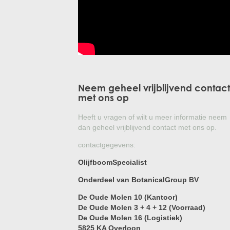
Neem geheel vrijblijvend contact
met ons op
Heeft u vragen of wilt u meer informatie neem
dan geheel vrijblijvend contact met ons op.
contactgegevens:
OlijfboomSpecialist
Onderdeel van BotanicalGroup BV
De Oude Molen 10 (Kantoor)
De Oude Molen 3 + 4 + 12 (Voorraad)
De Oude Molen 16 (Logistiek)
5825 KA Overloon