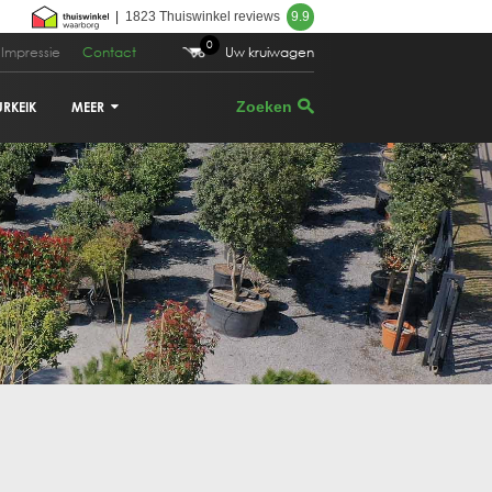
|
1823 Thuiswinkel reviews
9.9
0
Impressie
Contact
Uw kruiwagen
URKEIK
MEER
VIJGENBOOM
PALMBOOM
DRUIVENRANK
GRANAATAPPELBOOM
CITRUSBOOM
PLANTENBAKKEN
PARASOLDEN