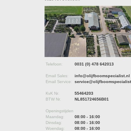
Telefoon:
0031 (0) 478 642013
Email Sales:
info@olijfboomspecialist.nl
Email Service:
service@olijfboomspecialist
KvK Nr.
55464203
BTW Nr.
NL851724656B01
Openingstijden
Maandag:
08:00 - 16:00
Dinsdag:
08:00 - 16:00
Woendag:
08:00 - 16:00