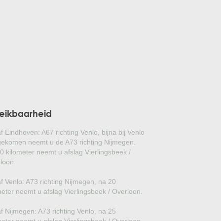
GLANSMISPEL
GROENBLIJVENDE TULPENBOOM
OLIJFWILG
CIPRES
EUCALYPTUS
eikbaarheid
OLEANDER
f Eindhoven: A67 richting Venlo, bijna bij Venlo
PERZISCHE SLAAPBOOM
ekomen neemt u de A73 richting Nijmegen.
0 kilometer neemt u afslag Vierlingsbeek /
loon.
JAPANSE ESDOORN
f Venlo: A73 richting Nijmegen, na 20
JAPANSE BONSAI
meter neemt u afslag Vierlingsbeek / Overloon.
BOLVORMIGE DEN
f Nijmegen: A73 richting Venlo, na 25