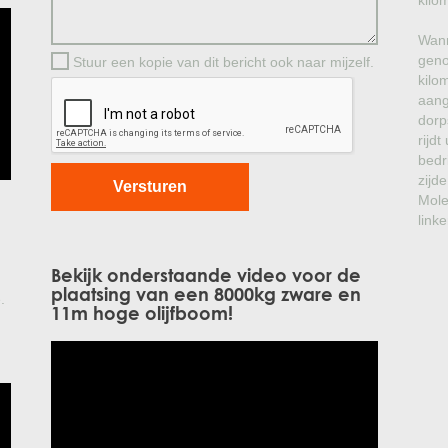
kilo
Wann
geno
Stuur een kopie van dit bericht ook naar mijzelf.
kilo
aang
dorp
rijd
bedr
zijde
Mole
linke
Bekijk onderstaande video voor de
plaatsing van een 8000kg zware en
.
11m hoge olijfboom!