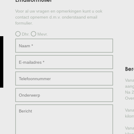
Voor al uw vragen en opmerkingen kunt u ook
contact opnemen d.m.v. onderstaand email
formulier.
Dhr.
Mevr.
Ber
Vana
aang
Na 2
Over
Vana
kilo
Vana