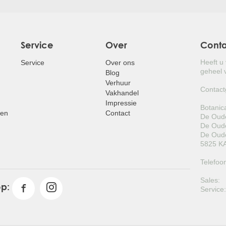
Service
Over
Cont
Heeft u
Service
Over ons
geheel v
Blog
Verhuur
Contact
Vakhandel
Impressie
Botanic
pen
Contact
De Oude
De Oude
De Oude
5825 KA
Telefoo
Sales:
op:
Service