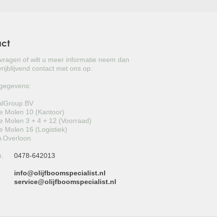
act
 vragen of wilt u meer informatie neem dan
rijblijvend contact met ons op:
gegevens:
alGroup BV
 Molen 10 (Kantoor)
 Molen 3 + 4 + 12 (Voorraad)
 Molen 16 (Logistiek)
 Overloon
n:
0478-642013
info@olijfboomspecialist.nl
:
service@olijfboomspecialist.nl