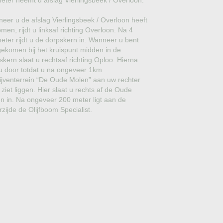
meter neemt u afslag Vierlingsbeek / Overloon.
GROVE DEN
eer u de afslag Vierlingsbeek / Overloon heeft
JAPANSE WOLMISPEL
men, rijdt u linksaf richting Overloon. Na 4
meter rijdt u de dorpskern in. Wanneer u bent
TOSCAANSE JASMIJN
ekomen bij het kruispunt midden in de
skern slaat u rechtsaf richting Oploo. Hierna
VORMSNOEI
t u door totdat u na ongeveer 1km
ijventerrein “De Oude Molen” aan uw rechter
BAMBOE
 ziet liggen. Hier slaat u rechts af de Oude
n in. Na ongeveer 200 meter ligt aan de
JUDASBOOM
rzijde de Olijfboom Specialist.
HULST
SCHIJNHULST
PORTUGESE LAURIER
SNEEUWBAL
ECHTE LAURIER