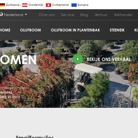
Duitsland -
Oostenrijk -
Zwitserland -
Europa
Nederland
Over ons
Service
Blog
Verhuur
Vakhandel
HOME
OLIJFBOOM
OLIJFBOOM IN PLANTENBAK
STEENEIK
K
BOMEN
BEKIJK ONS VERHAAL
esteld,
ag in huis
Emailformulier