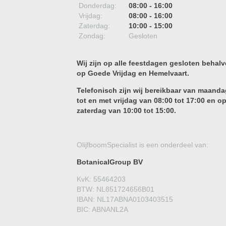
Donderdag:
08:00 - 16:00
Vrijdag:
08:00 - 16:00
Zaterdag:
10:00 - 15:00
Zondag:
Gesloten
Wij zijn op alle feestdagen gesloten behalv
op Goede Vrijdag en Hemelvaart.
Telefonisch zijn wij bereikbaar van maanda
tot en met vrijdag van 08:00 tot 17:00 en o
zaterdag van 10:00 tot 15:00.
OlijfboomSpecialist is een onderdeel van:
BotanicalGroup BV
KvK: 55464203
BTW: NL851724656B01
IBAN: NL17ABNA0103403515
BIC: ABNANL2A