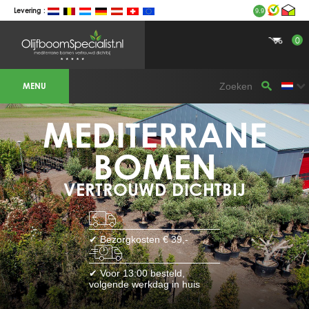
Levering :
9.9
0
BOTANICALGROUP WERKGEBIEDEN &
WEBSITES
MENU
Olijfboomspecialist
OLIJFBOOMSPECIALIST.NL
OLIJFBOOMSPECIALIST.BE
MEDITERRANE
LESPECIALISTEDESOLIVIERS.FR
OLIVENBAUM.DE
DRZEWAOLIWNE.PL
OLIVETREESPECIALIST.COM
BOMEN
Bomen
VERTROUWD DICHTBIJ
BOMEN.NL
GROENBLIJVENDEBOMEN.NL
GROENBLIJVENDEBOMEN.BE
PALMBOMENSPECIALIST.NL
IMMERGRUENEBAEUME.DE
✔ Bezorgkosten € 39,-
Botanicalgroup
BOTANICALGROUP.EU
✔ Voor 13:00 besteld,
BOTANICALGROUP.DE
volgende werkdag in huis
BOTANICALGROUP.BE