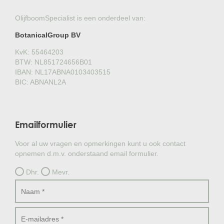
OlijfboomSpecialist is een onderdeel van:
BotanicalGroup BV
KvK: 55464203
BTW: NL851724656B01
IBAN: NL17ABNA0103403515
BIC: ABNANL2A
Emailformulier
Voor al uw vragen en opmerkingen kunt u ook contact
opnemen d.m.v. onderstaand email formulier.
Dhr.
Mevr.