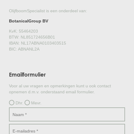
OlijfboomSpecialist is een onderdeel van:
BotanicalGroup BV
KvK: 55464203
BTW: NL851724656B01
IBAN: NL17ABNA0103403515
BIC: ABNANL2A
Emailformulier
Voor al uw vragen en opmerkingen kunt u ook contact
opnemen d.m.v. onderstaand email formulier.
Dhr.
Mevr.