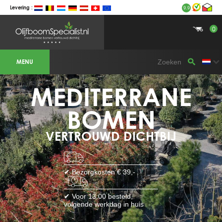
Levering :
9.9
0
BOTANICALGROUP WERKGEBIEDEN &
WEBSITES
MENU
Olijfboomspecialist
OLIJFBOOMSPECIALIST.NL
OLIJFBOOMSPECIALIST.BE
MEDITERRANE
LESPECIALISTEDESOLIVIERS.FR
OLIVENBAUM.DE
DRZEWAOLIWNE.PL
OLIVETREESPECIALIST.COM
BOMEN
Bomen
VERTROUWD DICHTBIJ
BOMEN.NL
GROENBLIJVENDEBOMEN.NL
GROENBLIJVENDEBOMEN.BE
PALMBOMENSPECIALIST.NL
IMMERGRUENEBAEUME.DE
✔ Bezorgkosten € 39,-
Botanicalgroup
BOTANICALGROUP.EU
✔ Voor 13:00 besteld,
BOTANICALGROUP.DE
volgende werkdag in huis
BOTANICALGROUP.BE