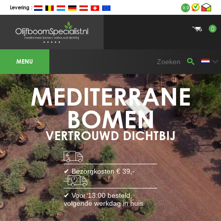
Levering :
9.9
0
BOTANICALGROUP WERKGEBIEDEN &
WEBSITES
MENU
Olijfboomspecialist
OLIJFBOOMSPECIALIST.NL
OLIJFBOOMSPECIALIST.BE
MEDITERRANE
LESPECIALISTEDESOLIVIERS.FR
OLIVENBAUM.DE
DRZEWAOLIWNE.PL
OLIVETREESPECIALIST.COM
BOMEN
Bomen
VERTROUWD DICHTBIJ
BOMEN.NL
GROENBLIJVENDEBOMEN.NL
GROENBLIJVENDEBOMEN.BE
PALMBOMENSPECIALIST.NL
IMMERGRUENEBAEUME.DE
✔ Bezorgkosten € 39,-
Botanicalgroup
BOTANICALGROUP.EU
✔ Voor 13:00 besteld,
BOTANICALGROUP.DE
volgende werkdag in huis
BOTANICALGROUP.BE