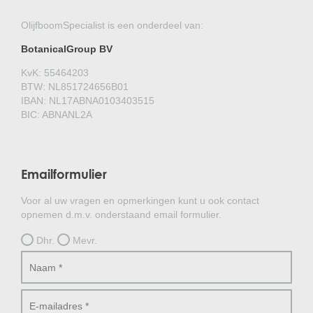
OlijfboomSpecialist is een onderdeel van:
BotanicalGroup BV
KvK: 55464203
BTW: NL851724656B01
IBAN: NL17ABNA0103403515
BIC: ABNANL2A
Emailformulier
Voor al uw vragen en opmerkingen kunt u ook contact
opnemen d.m.v. onderstaand email formulier.
Dhr.
Mevr.