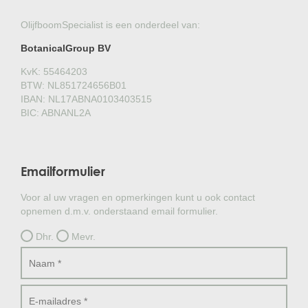
OlijfboomSpecialist is een onderdeel van:
BotanicalGroup BV
KvK: 55464203
BTW: NL851724656B01
IBAN: NL17ABNA0103403515
BIC: ABNANL2A
Emailformulier
Voor al uw vragen en opmerkingen kunt u ook contact
opnemen d.m.v. onderstaand email formulier.
Dhr.
Mevr.