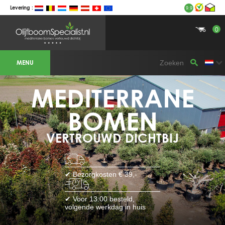
Levering :
9.9
0
BOTANICALGROUP WERKGEBIEDEN &
WEBSITES
MENU
Olijfboomspecialist
OLIJFBOOMSPECIALIST.NL
OLIJFBOOMSPECIALIST.BE
MEDITERRANE
LESPECIALISTEDESOLIVIERS.FR
OLIVENBAUM.DE
DRZEWAOLIWNE.PL
OLIVETREESPECIALIST.COM
BOMEN
Bomen
VERTROUWD DICHTBIJ
BOMEN.NL
GROENBLIJVENDEBOMEN.NL
GROENBLIJVENDEBOMEN.BE
PALMBOMENSPECIALIST.NL
IMMERGRUENEBAEUME.DE
✔ Bezorgkosten € 39,-
Botanicalgroup
BOTANICALGROUP.EU
✔ Voor 13:00 besteld,
BOTANICALGROUP.DE
volgende werkdag in huis
BOTANICALGROUP.BE