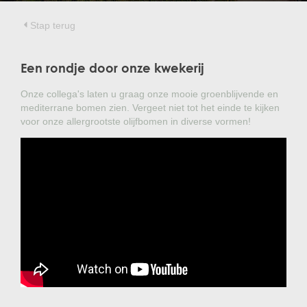
Treesafe
VORSTBESCHERMINGVOORBOMEN.NL
WINTERSCHUTZFUERBAEUME.DE
Stap terug
FROSTPROTECTIONFORTREES.CO.UK
Terracotta
Een rondje door onze kwekerij
TERRACOTTA.NL
TERRACOTTA.BE
TERRAKOTTA.DE
Onze collega's laten u graag onze mooie groenblijvende en
mediterrane bomen zien. Vergeet niet tot het einde te kijken
voor onze allergrootste olijfbomen in diverse vormen!