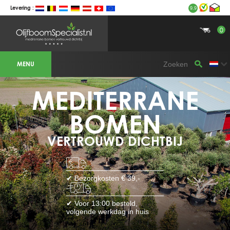
Levering :
9.9
0
BOTANICALGROUP WERKGEBIEDEN &
WEBSITES
MENU
Olijfboomspecialist
OLIJFBOOMSPECIALIST.NL
OLIJFBOOMSPECIALIST.BE
MEDITERRANE
LESPECIALISTEDESOLIVIERS.FR
OLIVENBAUM.DE
DRZEWAOLIWNE.PL
OLIVETREESPECIALIST.COM
BOMEN
Bomen
VERTROUWD DICHTBIJ
BOMEN.NL
GROENBLIJVENDEBOMEN.NL
GROENBLIJVENDEBOMEN.BE
PALMBOMENSPECIALIST.NL
IMMERGRUENEBAEUME.DE
✔ Bezorgkosten € 39,-
Botanicalgroup
BOTANICALGROUP.EU
✔ Voor 13:00 besteld,
BOTANICALGROUP.DE
volgende werkdag in huis
BOTANICALGROUP.BE