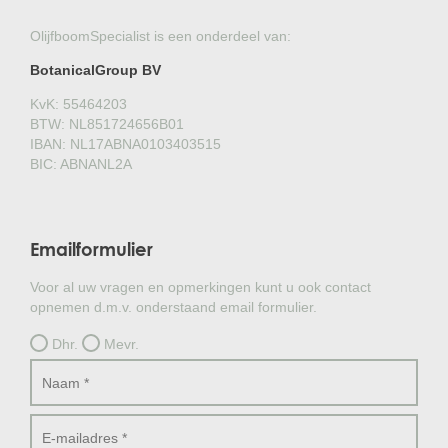
OlijfboomSpecialist is een onderdeel van:
BotanicalGroup BV
KvK: 55464203
BTW: NL851724656B01
IBAN: NL17ABNA0103403515
BIC: ABNANL2A
Emailformulier
Voor al uw vragen en opmerkingen kunt u ook contact
opnemen d.m.v. onderstaand email formulier.
Dhr.
Mevr.