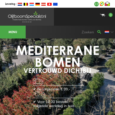
Levering :
9.9
0
BOTANICALGROUP WERKGEBIEDEN &
WEBSITES
MENU
Olijfboomspecialist
OLIJFBOOMSPECIALIST.NL
OLIJFBOOMSPECIALIST.BE
MEDITERRANE
LESPECIALISTEDESOLIVIERS.FR
OLIVENBAUM.DE
DRZEWAOLIWNE.PL
OLIVETREESPECIALIST.COM
BOMEN
Bomen
VERTROUWD DICHTBIJ
BOMEN.NL
GROENBLIJVENDEBOMEN.NL
GROENBLIJVENDEBOMEN.BE
PALMBOMENSPECIALIST.NL
IMMERGRUENEBAEUME.DE
✔ Bezorgkosten € 39,-
Botanicalgroup
BOTANICALGROUP.EU
✔ Voor 13:00 besteld,
BOTANICALGROUP.DE
volgende werkdag in huis
BOTANICALGROUP.BE