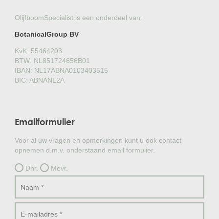
OlijfboomSpecialist is een onderdeel van:
BotanicalGroup BV
KvK: 55464203
BTW: NL851724656B01
IBAN: NL17ABNA0103403515
BIC: ABNANL2A
Emailformulier
Voor al uw vragen en opmerkingen kunt u ook contact
opnemen d.m.v. onderstaand email formulier.
Dhr.
Mevr.