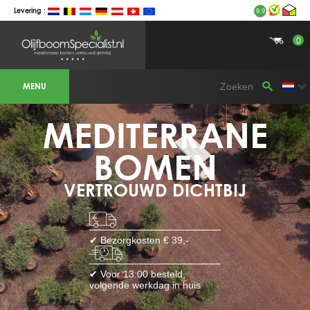
Levering :
9.9
0
BOTANICALGROUP WERKGEBIEDEN &
WEBSITES
MENU
Olijfboomspecialist
OLIJFBOOMSPECIALIST.NL
OLIJFBOOMSPECIALIST.BE
MEDITERRANE
LESPECIALISTEDESOLIVIERS.FR
OLIVENBAUM.DE
DRZEWAOLIWNE.PL
OLIVETREESPECIALIST.COM
BOMEN
Bomen
VERTROUWD DICHTBIJ
BOMEN.NL
GROENBLIJVENDEBOMEN.NL
GROENBLIJVENDEBOMEN.BE
PALMBOMENSPECIALIST.NL
IMMERGRUENEBAEUME.DE
✔ Bezorgkosten € 39,-
Botanicalgroup
BOTANICALGROUP.EU
✔ Voor 13:00 besteld,
BOTANICALGROUP.DE
volgende werkdag in huis
BOTANICALGROUP.BE