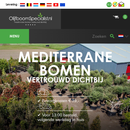
Levering :
9.9
0
BOTANICALGROUP WERKGEBIEDEN &
WEBSITES
MENU
Olijfboomspecialist
OLIJFBOOMSPECIALIST.NL
OLIJFBOOMSPECIALIST.BE
MEDITERRANE
LESPECIALISTEDESOLIVIERS.FR
OLIVENBAUM.DE
DRZEWAOLIWNE.PL
OLIVETREESPECIALIST.COM
BOMEN
Bomen
VERTROUWD DICHTBIJ
BOMEN.NL
GROENBLIJVENDEBOMEN.NL
GROENBLIJVENDEBOMEN.BE
PALMBOMENSPECIALIST.NL
IMMERGRUENEBAEUME.DE
✔ Bezorgkosten € 39,-
Botanicalgroup
BOTANICALGROUP.EU
✔ Voor 13:00 besteld,
BOTANICALGROUP.DE
volgende werkdag in huis
BOTANICALGROUP.BE