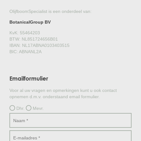
OlijfboomSpecialist is een onderdeel van:
BotanicalGroup BV
KvK: 55464203
BTW: NL851724656B01
IBAN: NL17ABNA0103403515
BIC: ABNANL2A
Emailformulier
Voor al uw vragen en opmerkingen kunt u ook contact
opnemen d.m.v. onderstaand email formulier.
Dhr.
Mevr.