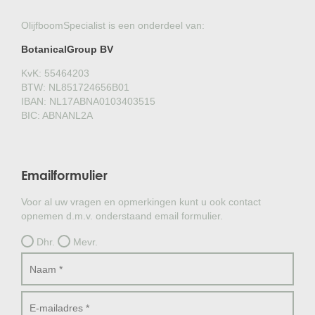
OlijfboomSpecialist is een onderdeel van:
BotanicalGroup BV
KvK: 55464203
BTW: NL851724656B01
IBAN: NL17ABNA0103403515
BIC: ABNANL2A
Emailformulier
Voor al uw vragen en opmerkingen kunt u ook contact
opnemen d.m.v. onderstaand email formulier.
Dhr.
Mevr.