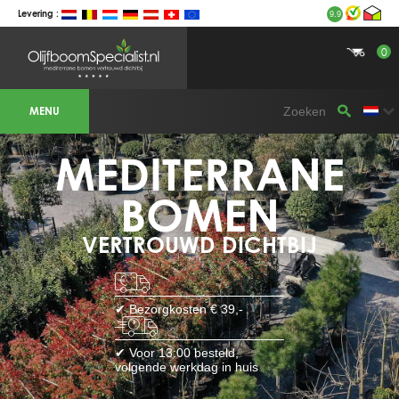
Levering :
9.9
0
BOTANICALGROUP WERKGEBIEDEN &
WEBSITES
MENU
Olijfboomspecialist
OLIJFBOOMSPECIALIST.NL
OLIJFBOOMSPECIALIST.BE
MEDITERRANE
LESPECIALISTEDESOLIVIERS.FR
OLIVENBAUM.DE
DRZEWAOLIWNE.PL
OLIVETREESPECIALIST.COM
BOMEN
Bomen
VERTROUWD DICHTBIJ
BOMEN.NL
GROENBLIJVENDEBOMEN.NL
GROENBLIJVENDEBOMEN.BE
PALMBOMENSPECIALIST.NL
IMMERGRUENEBAEUME.DE
✔ Bezorgkosten € 39,-
Botanicalgroup
BOTANICALGROUP.EU
✔ Voor 13:00 besteld,
BOTANICALGROUP.DE
volgende werkdag in huis
BOTANICALGROUP.BE