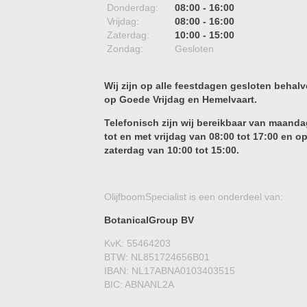
Donderdag:
08:00 - 16:00
Vrijdag:
08:00 - 16:00
Zaterdag:
10:00 - 15:00
Zondag:
Gesloten
Wij zijn op alle feestdagen gesloten behalv
op Goede Vrijdag en Hemelvaart.
Telefonisch zijn wij bereikbaar van maanda
tot en met vrijdag van 08:00 tot 17:00 en o
zaterdag van 10:00 tot 15:00.
OlijfboomSpecialist is een onderdeel van:
BotanicalGroup BV
KvK: 55464203
BTW: NL851724656B01
IBAN: NL17ABNA0103403515
BIC: ABNANL2A