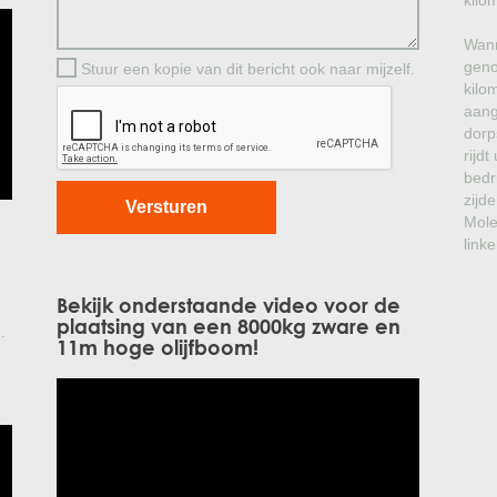
kilo
Wann
geno
Stuur een kopie van dit bericht ook naar mijzelf.
kilo
aang
dorp
rijd
bedr
zijde
Mole
linke
Bekijk onderstaande video voor de
plaatsing van een 8000kg zware en
.
11m hoge olijfboom!