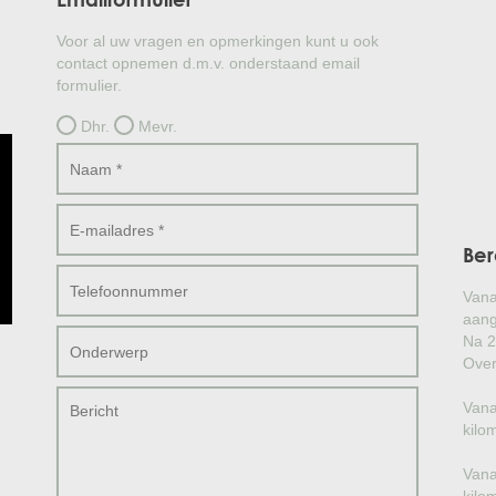
Voor al uw vragen en opmerkingen kunt u ook
contact opnemen d.m.v. onderstaand email
formulier.
Dhr.
Mevr.
Ber
Vana
aang
Na 2
Over
Vana
kilo
Vana