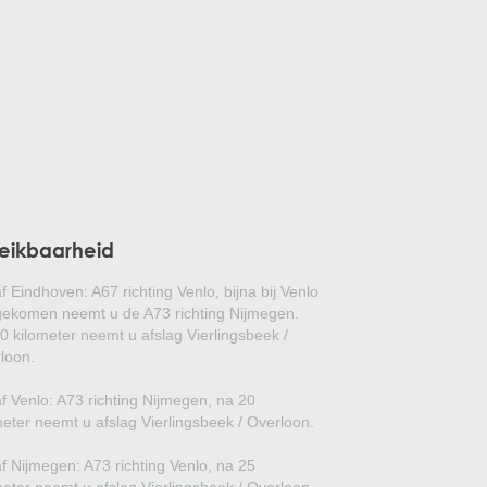
GLANSMISPEL
GROENBLIJVENDE TULPENBOOM
OLIJFWILG
CIPRES
EUCALYPTUS
eikbaarheid
OLEANDER
f Eindhoven: A67 richting Venlo, bijna bij Venlo
PERZISCHE SLAAPBOOM
ekomen neemt u de A73 richting Nijmegen.
0 kilometer neemt u afslag Vierlingsbeek /
loon.
JAPANSE ESDOORN
f Venlo: A73 richting Nijmegen, na 20
JAPANSE BONSAI
meter neemt u afslag Vierlingsbeek / Overloon.
BOLVORMIGE DEN
f Nijmegen: A73 richting Venlo, na 25