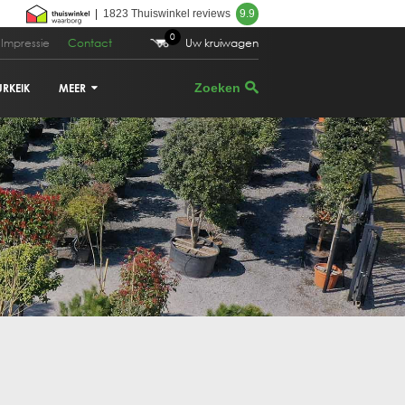
|
1823 Thuiswinkel reviews
9.9
0
Impressie
Contact
Uw kruiwagen
URKEIK
MEER
VIJGENBOOM
PALMBOOM
DRUIVENRANK
GRANAATAPPELBOOM
CITRUSBOOM
PLANTENBAKKEN
PARASOLDEN