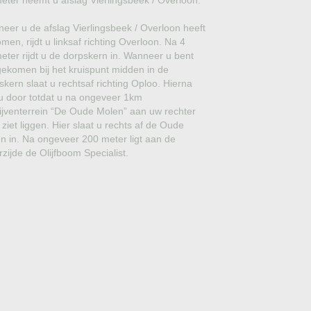
meter neemt u afslag Vierlingsbeek / Overloon.
GROVE DEN
eer u de afslag Vierlingsbeek / Overloon heeft
JAPANSE WOLMISPEL
men, rijdt u linksaf richting Overloon. Na 4
meter rijdt u de dorpskern in. Wanneer u bent
TOSCAANSE JASMIJN
ekomen bij het kruispunt midden in de
skern slaat u rechtsaf richting Oploo. Hierna
VORMSNOEI
t u door totdat u na ongeveer 1km
ijventerrein “De Oude Molen” aan uw rechter
BAMBOE
 ziet liggen. Hier slaat u rechts af de Oude
n in. Na ongeveer 200 meter ligt aan de
JUDASBOOM
rzijde de Olijfboom Specialist.
HULST
SCHIJNHULST
PORTUGESE LAURIER
SNEEUWBAL
ECHTE LAURIER