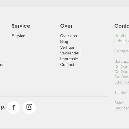
Service
Over
Cont
Heeft u
Service
Over ons
geheel v
Blog
Verhuur
Contact
Vakhandel
Impressie
Botanic
pen
Contact
De Oude
De Oude
De Oude
5825 KA
Telefoo
Sales:
op:
Service