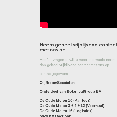
Neem geheel vrijblijvend contact
met ons op
Heeft u vragen of wilt u meer informatie neem
dan geheel vrijblijvend contact met ons op.
contactgegevens:
OlijfboomSpecialist
Onderdeel van BotanicalGroup BV
De Oude Molen 10 (Kantoor)
De Oude Molen 3 + 4 + 12 (Voorraad)
De Oude Molen 16 (Logistiek)
5825 KA Overloon