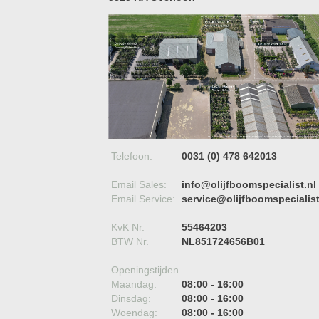
Telefoon:
0031 (0) 478 642013
Email Sales:
info@olijfboomspecialist.nl
Email Service:
service@olijfboomspecialist
KvK Nr.
55464203
BTW Nr.
NL851724656B01
Openingstijden
Maandag:
08:00 - 16:00
Dinsdag:
08:00 - 16:00
Woendag:
08:00 - 16:00