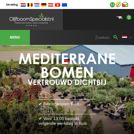
Levering :
9.9
0
BOTANICALGROUP WERKGEBIEDEN &
WEBSITES
MENU
Olijfboomspecialist
OLIJFBOOMSPECIALIST.NL
OLIJFBOOMSPECIALIST.BE
MEDITERRANE
LESPECIALISTEDESOLIVIERS.FR
OLIVENBAUM.DE
DRZEWAOLIWNE.PL
OLIVETREESPECIALIST.COM
BOMEN
Bomen
VERTROUWD DICHTBIJ
BOMEN.NL
GROENBLIJVENDEBOMEN.NL
GROENBLIJVENDEBOMEN.BE
PALMBOMENSPECIALIST.NL
IMMERGRUENEBAEUME.DE
✔ Bezorgkosten € 39,-
Botanicalgroup
BOTANICALGROUP.EU
✔ Voor 13:00 besteld,
BOTANICALGROUP.DE
volgende werkdag in huis
BOTANICALGROUP.BE