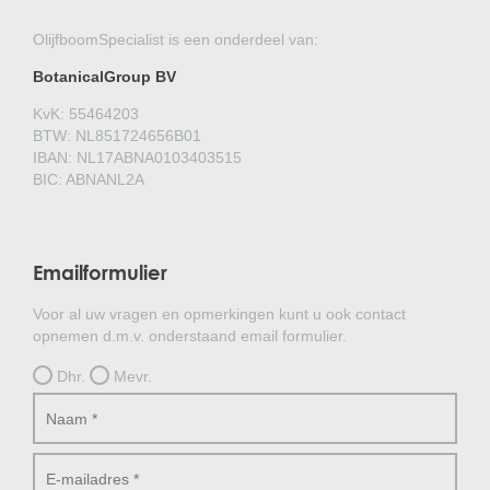
OlijfboomSpecialist is een onderdeel van:
BotanicalGroup BV
KvK: 55464203
BTW: NL851724656B01
IBAN: NL17ABNA0103403515
BIC: ABNANL2A
Emailformulier
Voor al uw vragen en opmerkingen kunt u ook contact
opnemen d.m.v. onderstaand email formulier.
Dhr.
Mevr.