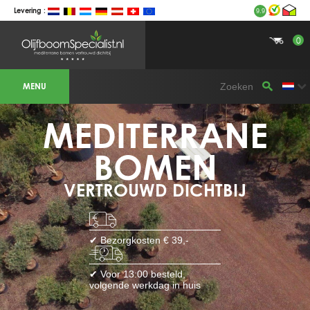
Levering :
9.9
0
BOTANICALGROUP WERKGEBIEDEN &
WEBSITES
MENU
Olijfboomspecialist
OLIJFBOOMSPECIALIST.NL
OLIJFBOOMSPECIALIST.BE
MEDITERRANE
LESPECIALISTEDESOLIVIERS.FR
OLIVENBAUM.DE
DRZEWAOLIWNE.PL
OLIVETREESPECIALIST.COM
BOMEN
Bomen
VERTROUWD DICHTBIJ
BOMEN.NL
GROENBLIJVENDEBOMEN.NL
GROENBLIJVENDEBOMEN.BE
PALMBOMENSPECIALIST.NL
IMMERGRUENEBAEUME.DE
✔ Bezorgkosten € 39,-
Botanicalgroup
BOTANICALGROUP.EU
✔ Voor 13:00 besteld,
BOTANICALGROUP.DE
volgende werkdag in huis
BOTANICALGROUP.BE