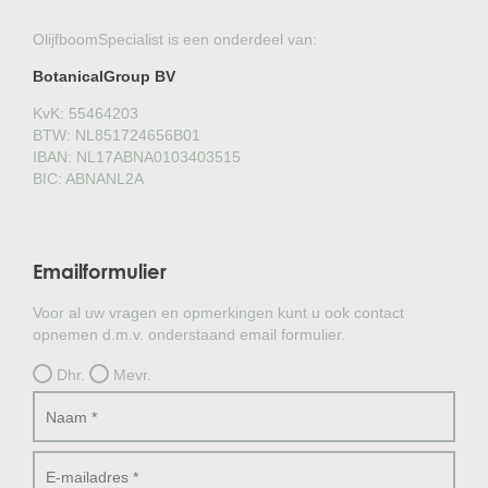
OlijfboomSpecialist is een onderdeel van:
BotanicalGroup BV
KvK: 55464203
BTW: NL851724656B01
IBAN: NL17ABNA0103403515
BIC: ABNANL2A
Emailformulier
Voor al uw vragen en opmerkingen kunt u ook contact
opnemen d.m.v. onderstaand email formulier.
Dhr.
Mevr.