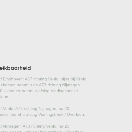
GLANSMISPEL
GROENBLIJVENDE TULPENBOOM
OLIJFWILG
CIPRES
EUCALYPTUS
eikbaarheid
OLEANDER
f Eindhoven: A67 richting Venlo, bijna bij Venlo
PERZISCHE SLAAPBOOM
ekomen neemt u de A73 richting Nijmegen.
0 kilometer neemt u afslag Vierlingsbeek /
loon.
JAPANSE ESDOORN
f Venlo: A73 richting Nijmegen, na 20
JAPANSE BONSAI
meter neemt u afslag Vierlingsbeek / Overloon.
BOLVORMIGE DEN
f Nijmegen: A73 richting Venlo, na 25