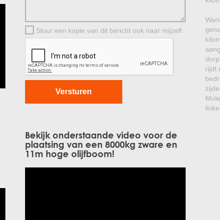
kilo
Wann
geno
Stuur een kopie van dit bericht ook naar mijzelf.
kilo
aang
dorp
rijd
bedr
zijde
Mole
linke
Bekijk onderstaande video voor de
plaatsing van een 8000kg zware en
.
11m hoge olijfboom!