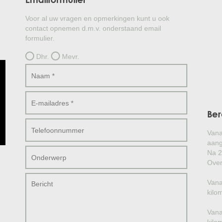
Voor al uw vragen en opmerkingen kunt u ook
contact opnemen d.m.v. onderstaand email
formulier.
Dhr.
Mevr.
Ber
Vana
aang
Na 2
Over
Vana
kilo
Vana