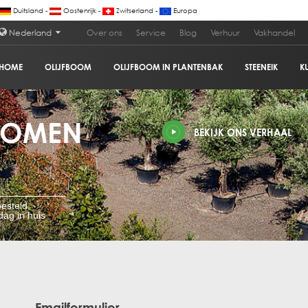
Duitsland -
Oostenrijk -
Zwitserland -
Europa
Nederland
Over ons
Service
Blog
Verhuur
Vakhandel
HOME
OLIJFBOOM
OLIJFBOOM IN PLANTENBAK
STEENEIK
K
BOMEN
BEKIJK ONS VERHAAL
esteld,
ag in huis
Emailformulier