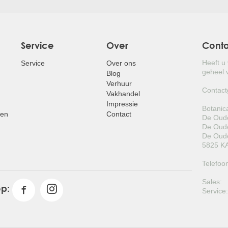
Service
Over
Cont
Heeft u
Service
Over ons
geheel v
Blog
Verhuur
Contact
Vakhandel
Impressie
Botanic
pen
Contact
De Oude
De Oude
De Oude
5825 KA
Telefoo
Sales:
op:
Service