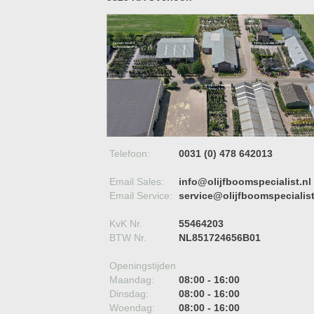
Telefoon:
0031 (0) 478 642013
Email Sales:
info@olijfboomspecialist.nl
Email Service:
service@olijfboomspecialist
KvK Nr.
55464203
BTW Nr.
NL851724656B01
Openingstijden
Maandag:
08:00 - 16:00
Dinsdag:
08:00 - 16:00
Woendag:
08:00 - 16:00