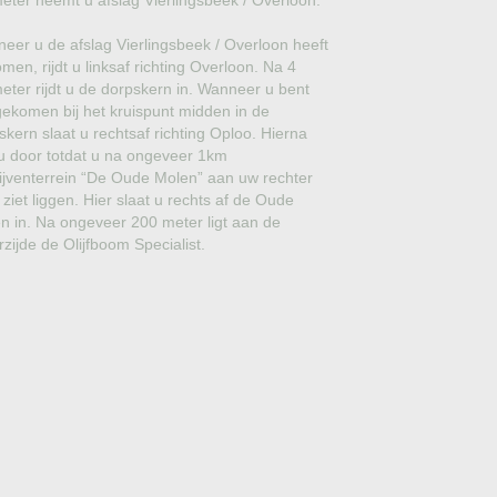
meter neemt u afslag Vierlingsbeek / Overloon.
GROVE DEN
eer u de afslag Vierlingsbeek / Overloon heeft
JAPANSE WOLMISPEL
men, rijdt u linksaf richting Overloon. Na 4
meter rijdt u de dorpskern in. Wanneer u bent
TOSCAANSE JASMIJN
ekomen bij het kruispunt midden in de
skern slaat u rechtsaf richting Oploo. Hierna
VORMSNOEI
t u door totdat u na ongeveer 1km
ijventerrein “De Oude Molen” aan uw rechter
BAMBOE
 ziet liggen. Hier slaat u rechts af de Oude
n in. Na ongeveer 200 meter ligt aan de
JUDASBOOM
rzijde de Olijfboom Specialist.
HULST
SCHIJNHULST
PORTUGESE LAURIER
SNEEUWBAL
ECHTE LAURIER