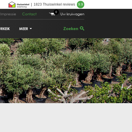
|
1823 Thuiswinkel reviews
9.9
0
Impressie
Contact
Uw kruiwagen
URKEIK
MEER
VIJGENBOOM
PALMBOOM
DRUIVENRANK
GRANAATAPPELBOOM
CITRUSBOOM
PLANTENBAKKEN
PARASOLDEN