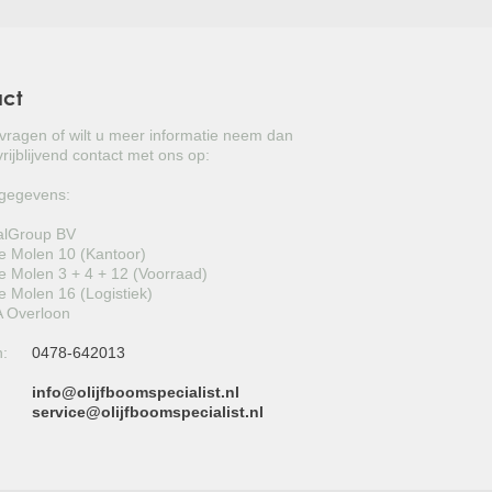
act
 vragen of wilt u meer informatie neem dan
rijblijvend contact met ons op:
gegevens:
alGroup BV
 Molen 10 (Kantoor)
 Molen 3 + 4 + 12 (Voorraad)
 Molen 16 (Logistiek)
 Overloon
n:
0478-642013
info@olijfboomspecialist.nl
:
service@olijfboomspecialist.nl