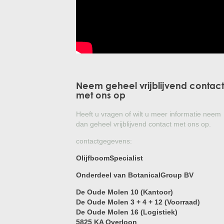
Neem geheel vrijblijvend contact
met ons op
Heeft u vragen of wilt u meer informatie neem
dan geheel vrijblijvend contact met ons op.
contactgegevens:
OlijfboomSpecialist
Onderdeel van BotanicalGroup BV
De Oude Molen 10 (Kantoor)
De Oude Molen 3 + 4 + 12 (Voorraad)
De Oude Molen 16 (Logistiek)
5825 KA Overloon