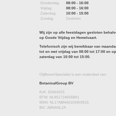
Donderdag:
08:00 - 16:00
Vrijdag:
08:00 - 16:00
Zaterdag:
10:00 - 15:00
Zondag:
Gesloten
Wij zijn op alle feestdagen gesloten behalv
op Goede Vrijdag en Hemelvaart.
Telefonisch zijn wij bereikbaar van maanda
tot en met vrijdag van 08:00 tot 17:00 en o
zaterdag van 10:00 tot 15:00.
OlijfboomSpecialist is een onderdeel van:
BotanicalGroup BV
KvK: 55464203
BTW: NL851724656B01
IBAN: NL17ABNA0103403515
BIC: ABNANL2A