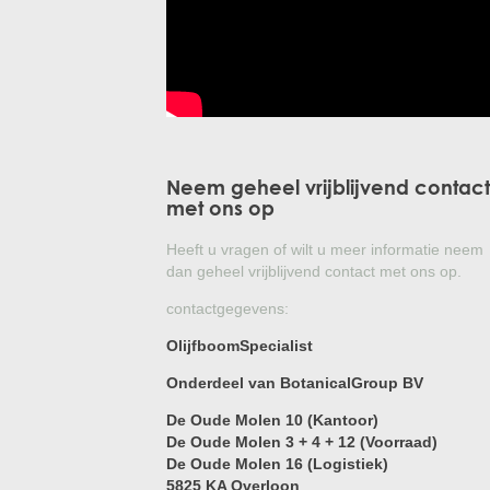
Neem geheel vrijblijvend contact
met ons op
Heeft u vragen of wilt u meer informatie neem
dan geheel vrijblijvend contact met ons op.
contactgegevens:
OlijfboomSpecialist
Onderdeel van BotanicalGroup BV
De Oude Molen 10 (Kantoor)
De Oude Molen 3 + 4 + 12 (Voorraad)
De Oude Molen 16 (Logistiek)
5825 KA Overloon