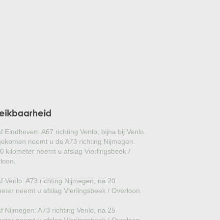
GLANSMISPEL
GROENBLIJVENDE TULPENBOOM
OLIJFWILG
CIPRES
EUCALYPTUS
eikbaarheid
OLEANDER
f Eindhoven: A67 richting Venlo, bijna bij Venlo
PERZISCHE SLAAPBOOM
ekomen neemt u de A73 richting Nijmegen.
0 kilometer neemt u afslag Vierlingsbeek /
loon.
JAPANSE ESDOORN
f Venlo: A73 richting Nijmegen, na 20
JAPANSE BONSAI
meter neemt u afslag Vierlingsbeek / Overloon.
BOLVORMIGE DEN
f Nijmegen: A73 richting Venlo, na 25