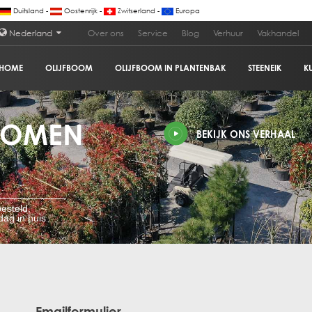
Duitsland -
Oostenrijk -
Zwitserland -
Europa
Nederland
Over ons
Service
Blog
Verhuur
Vakhandel
HOME
OLIJFBOOM
OLIJFBOOM IN PLANTENBAK
STEENEIK
K
BOMEN
BEKIJK ONS VERHAAL
esteld,
ag in huis
Emailformulier