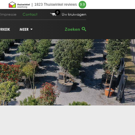
|
1823 Thuiswinkel reviews
9.9
0
Impressie
Contact
Uw kruiwagen
URKEIK
MEER
VIJGENBOOM
PALMBOOM
DRUIVENRANK
GRANAATAPPELBOOM
CITRUSBOOM
PLANTENBAKKEN
PARASOLDEN