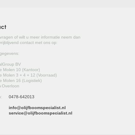
act
 vragen of wilt u meer informatie neem dan
rijblijvend contact met ons op:
gegevens:
alGroup BV
 Molen 10 (Kantoor)
 Molen 3 + 4 + 12 (Voorraad)
 Molen 16 (Logistiek)
 Overloon
n:
0478-642013
info@olijfboomspecialist.nl
:
service@olijfboomspecialist.nl