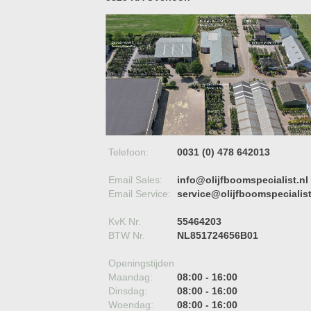
Telefoon:
0031 (0) 478 642013
Email Sales:
info@olijfboomspecialist.nl
Email Service:
service@olijfboomspecialist
KvK Nr.
55464203
BTW Nr.
NL851724656B01
Openingstijden
Maandag:
08:00 - 16:00
Dinsdag:
08:00 - 16:00
Woendag:
08:00 - 16:00