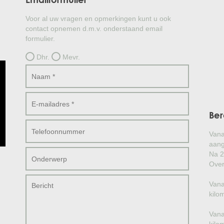
Voor al uw vragen en opmerkingen kunt u ook
contact opnemen d.m.v. onderstaand email
formulier.
Dhr.
Mevr.
Ber
Vana
aang
Na 2
Over
Vana
kilo
Vana