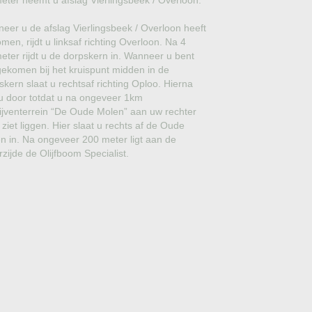
meter neemt u afslag Vierlingsbeek / Overloon.
GROVE DEN
eer u de afslag Vierlingsbeek / Overloon heeft
JAPANSE WOLMISPEL
men, rijdt u linksaf richting Overloon. Na 4
meter rijdt u de dorpskern in. Wanneer u bent
TOSCAANSE JASMIJN
ekomen bij het kruispunt midden in de
skern slaat u rechtsaf richting Oploo. Hierna
VORMSNOEI
t u door totdat u na ongeveer 1km
ijventerrein “De Oude Molen” aan uw rechter
BAMBOE
 ziet liggen. Hier slaat u rechts af de Oude
n in. Na ongeveer 200 meter ligt aan de
JUDASBOOM
rzijde de Olijfboom Specialist.
HULST
SCHIJNHULST
PORTUGESE LAURIER
SNEEUWBAL
ECHTE LAURIER