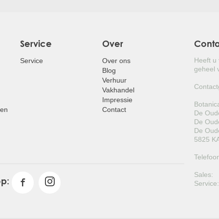
Service
Over
Cont
Heeft u
Service
Over ons
geheel v
Blog
Verhuur
Contact
Vakhandel
Impressie
Botanic
pen
Contact
De Oude
De Oude
De Oude
5825 KA
Telefoo
Sales:
op:
Service