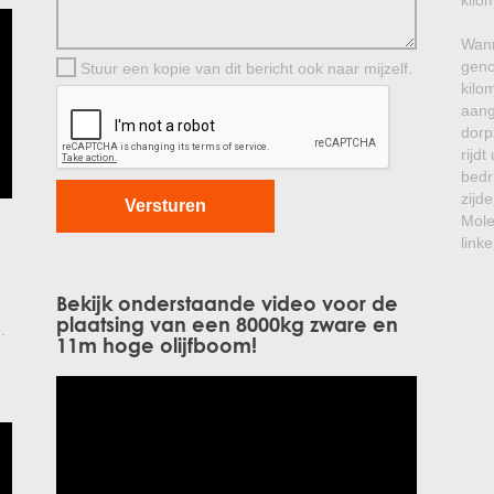
kilo
Wann
geno
Stuur een kopie van dit bericht ook naar mijzelf.
kilo
aang
dorp
rijd
bedr
zijde
Mole
linke
Bekijk onderstaande video voor de
plaatsing van een 8000kg zware en
.
11m hoge olijfboom!