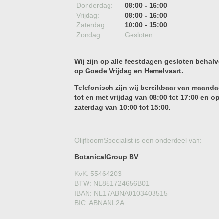
Donderdag:
08:00 - 16:00
Vrijdag:
08:00 - 16:00
Zaterdag:
10:00 - 15:00
Zondag:
Gesloten
Wij zijn op alle feestdagen gesloten behalv
op Goede Vrijdag en Hemelvaart.
Telefonisch zijn wij bereikbaar van maanda
tot en met vrijdag van 08:00 tot 17:00 en o
zaterdag van 10:00 tot 15:00.
OlijfboomSpecialist is een onderdeel van:
BotanicalGroup BV
KvK: 55464203
BTW: NL851724656B01
IBAN: NL17ABNA0103403515
BIC: ABNANL2A