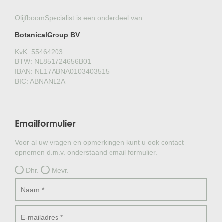
OlijfboomSpecialist is een onderdeel van:
BotanicalGroup BV
KvK: 55464203
BTW: NL851724656B01
IBAN: NL17ABNA0103403515
BIC: ABNANL2A
Emailformulier
Voor al uw vragen en opmerkingen kunt u ook contact
opnemen d.m.v. onderstaand email formulier.
Dhr.
Mevr.