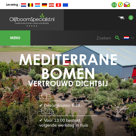
Levering :
9.9
0
BOTANICALGROUP WERKGEBIEDEN &
WEBSITES
MENU
Olijfboomspecialist
OLIJFBOOMSPECIALIST.NL
OLIJFBOOMSPECIALIST.BE
MEDITERRANE
LESPECIALISTEDESOLIVIERS.FR
OLIVENBAUM.DE
DRZEWAOLIWNE.PL
OLIVETREESPECIALIST.COM
BOMEN
Bomen
VERTROUWD DICHTBIJ
BOMEN.NL
GROENBLIJVENDEBOMEN.NL
GROENBLIJVENDEBOMEN.BE
PALMBOMENSPECIALIST.NL
IMMERGRUENEBAEUME.DE
✔ Bezorgkosten € 39,-
Botanicalgroup
BOTANICALGROUP.EU
✔ Voor 13:00 besteld,
BOTANICALGROUP.DE
volgende werkdag in huis
BOTANICALGROUP.BE